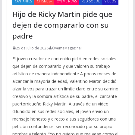
CANTANTES
CHISMES+
OYEME NEWS
RED SOCIAL
VIDEOS
Hijo de Ricky Martin pide que
dejen de compararlo con su
padre
25 de julio de 2026
ÓyemeMagazine!
El joven creador de contenido pidió en redes sociales
que dejen de compararlo y que valoren su trabajo
artístico de manera independiente A pocos meses de
alcanzar la mayoría de edad, Valentino Martin decidió
alzar la voz para trazar un límite claro entre su camino
creativo y la sombra artística de su padre, el cantante
puertorriqueño Ricky Martin. A través de un video
difundido en sus redes sociales, el joven envió un
mensaje honesto y directo a sus seguidores con una
petición contundente: ser reconocido por su propio
nombre y talento. “Yo no quiero que me vean como el