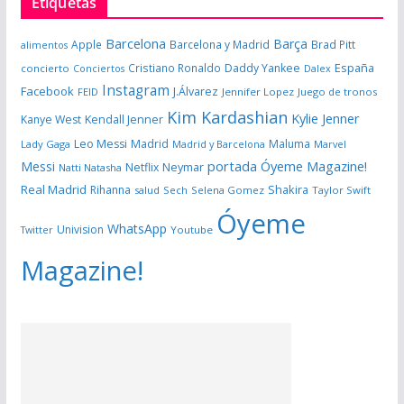
Etiquetas
Barcelona
Barça
Apple
Barcelona y Madrid
Brad Pitt
alimentos
España
Cristiano Ronaldo
Daddy Yankee
concierto
Dalex
Conciertos
Instagram
Facebook
J.Álvarez
FEID
Jennifer Lopez
Juego de tronos
Kim Kardashian
Kylie Jenner
Kanye West
Kendall Jenner
Leo Messi
Madrid
Maluma
Lady Gaga
Madrid y Barcelona
Marvel
portada Óyeme Magazine!
Messi
Neymar
Netflix
Natti Natasha
Real Madrid
Shakira
Rihanna
salud
Sech
Selena Gomez
Taylor Swift
Óyeme
WhatsApp
Univision
Twitter
Youtube
Magazine!