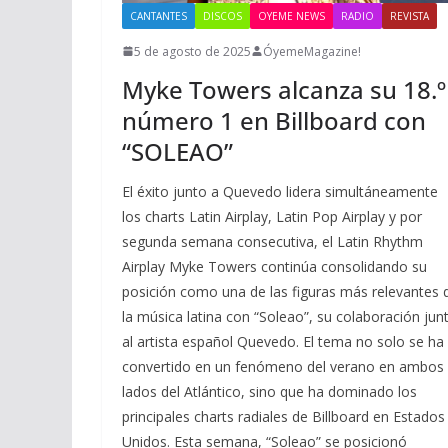
CANTANTES
DISCOS
OYEME NEWS
RADIO
REVISTA
5 de agosto de 2025
ÓyemeMagazine!
Myke Towers alcanza su 18.º
número 1 en Billboard con
“SOLEAO”
El éxito junto a Quevedo lidera simultáneamente
los charts Latin Airplay, Latin Pop Airplay y por
segunda semana consecutiva, el Latin Rhythm
Airplay Myke Towers continúa consolidando su
posición como una de las figuras más relevantes 
la música latina con “Soleao”, su colaboración jun
al artista español Quevedo. El tema no solo se ha
convertido en un fenómeno del verano en ambos
lados del Atlántico, sino que ha dominado los
principales charts radiales de Billboard en Estados
Unidos. Esta semana, “Soleao” se posicionó