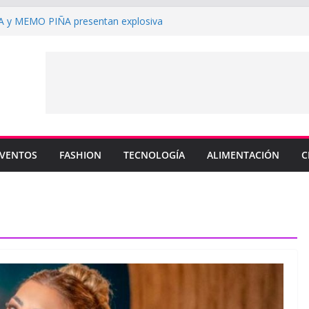
y MEMO PIÑA presentan explosiva
 “CUENTA”
rtin pide que dejen de compararlo con su
enderá los colores de Philadelphia 76ers en
ada de la NBA
su nuevo sencillo “MI BB” junto a Omar
a cinco canciones clave de su catálogo en
OS”
VENTOS
FASHION
TECNOLOGÍA
ALIMENTACIÓN
C