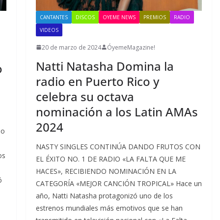
CANTANTES
DISCOS
OYEME NEWS
PREMIOS
RADIO
VIDEOS
20 de marzo de 2024
ÓyemeMagazine!
Natti Natasha Domina la
o
radio en Puerto Rico y
celebra su octava
nominación a los Latin AMAs
2024
eo
NASTY SINGLES CONTINÚA DANDO FRUTOS CON
os
EL ÉXITO NO. 1 DE RADIO «LA FALTA QUE ME
HACES», RECIBIENDO NOMINACIÓN EN LA
ó
CATEGORÍA «MEJOR CANCIÓN TROPICAL» Hace un
,
año, Natti Natasha protagonizó uno de los
estrenos mundiales más emotivos que se han