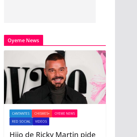
Oyeme News
CANTANTES
CHISMES+
OYEME NEWS
RED SOCIAL
VIDEOS
Hijo de Ricky Martin pide