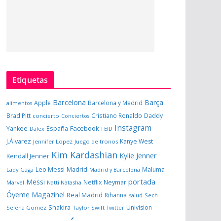
Etiquetas
Barcelona
Barça
Apple
Barcelona y Madrid
alimentos
Brad Pitt
Cristiano Ronaldo
Daddy
concierto
Conciertos
Instagram
España
Facebook
Yankee
Dalex
FEID
J.Álvarez
Kanye West
Jennifer Lopez
Juego de tronos
Kim Kardashian
Kylie Jenner
Kendall Jenner
Leo Messi
Madrid
Maluma
Lady Gaga
Madrid y Barcelona
portada
Messi
Neymar
Netflix
Marvel
Natti Natasha
Óyeme Magazine!
Real Madrid
Rihanna
salud
Sech
Shakira
Univision
Selena Gomez
Taylor Swift
Twitter