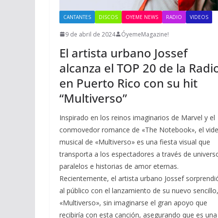
CANTANTES
DISCOS
OYEME NEWS
RADIO
VIDEOS
9 de abril de 2024
ÓyemeMagazine!
El artista urbano Jossef
alcanza el TOP 20 de la Radi
en Puerto Rico con su hit
“Multiverso”
Inspirado en los reinos imaginarios de Marvel y el
conmovedor romance de «The Notebook», el vid
musical de «Multiverso» es una fiesta visual que
transporta a los espectadores a través de univers
paralelos e historias de amor eternas.
Recientemente, el artista urbano Jossef sorprendi
al público con el lanzamiento de su nuevo sencillo
«Multiverso», sin imaginarse el gran apoyo que
recibiría con esta canción, asegurando que es una