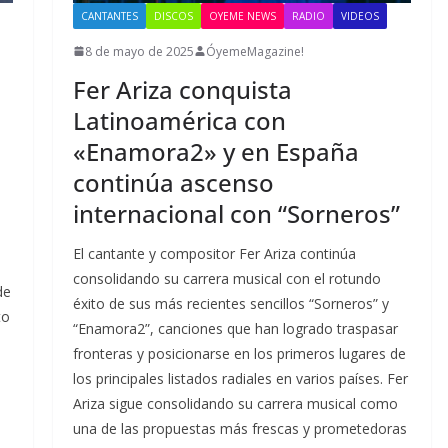
CANTANTES
DISCOS
OYEME NEWS
RADIO
VIDEOS
8 de mayo de 2025
ÓyemeMagazine!
Fer Ariza conquista
Latinoamérica con
«Enamora2» y en España
continúa ascenso
internacional con “Sorneros”
El cantante y compositor Fer Ariza continúa
consolidando su carrera musical con el rotundo
de
éxito de sus más recientes sencillos “Sorneros” y
to
“Enamora2”, canciones que han logrado traspasar
fronteras y posicionarse en los primeros lugares de
los principales listados radiales en varios países. Fer
Ariza sigue consolidando su carrera musical como
una de las propuestas más frescas y prometedoras