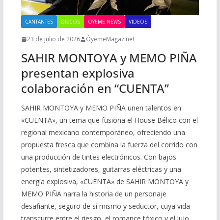
CANTANTES
DISCOS
OYEME NEWS
VIDEOS
23 de julio de 2026
ÓyemeMagazine!
SAHIR MONTOYA y MEMO PIÑA
presentan explosiva
colaboración en “CUENTA”
SAHIR MONTOYA y MEMO PIÑA unen talentos en
«CUENTA», un tema que fusiona el House Bélico con el
regional mexicano contemporáneo, ofreciendo una
propuesta fresca que combina la fuerza del corrido con
una producción de tintes electrónicos. Con bajos
potentes, sintetizadores, guitarras eléctricas y una
energía explosiva, «CUENTA» de SAHIR MONTOYA y
MEMO PIÑA narra la historia de un personaje
desafiante, seguro de sí mismo y seductor, cuya vida
transcurre entre el riesgo, el romance tóxico y el lujo,