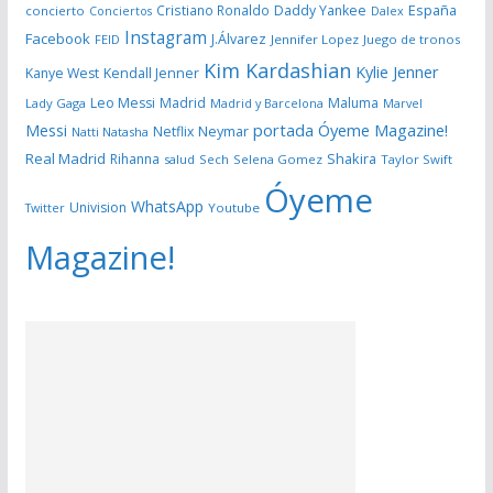
España
Cristiano Ronaldo
Daddy Yankee
concierto
Dalex
Conciertos
Instagram
Facebook
J.Álvarez
FEID
Jennifer Lopez
Juego de tronos
Kim Kardashian
Kylie Jenner
Kanye West
Kendall Jenner
Leo Messi
Madrid
Maluma
Lady Gaga
Madrid y Barcelona
Marvel
portada Óyeme Magazine!
Messi
Neymar
Netflix
Natti Natasha
Real Madrid
Shakira
Rihanna
salud
Sech
Selena Gomez
Taylor Swift
Óyeme
WhatsApp
Univision
Twitter
Youtube
Magazine!