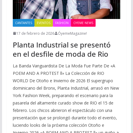
CANTANTES
EVENTOS
FASHION
OYEME NEWS
17 de febrero de 2026
ÓyemeMagazine!
Planta Industrial se presentó
en el desfile de moda de Rio
La Banda Vanguardista De La Moda Fue Parte De «A
POEM AND A PROTEST ll» La Colección de RIO
WORLD De Otoño e Invierno de 2026 El supergrupo
dominicano del Bronx, Planta Industrial, arrasó en New
York Fashion Week, preparando el escenario para la
pasarela del altamente curado show de RIO el 15 de
febrero. Los chicos abrieron el espectáculo con una
presentación que se prolongó durante todo el evento,
luciendo looks de la próxima colección Otoño e
Invierno 2026 «A POEM AND A PROTEST ll» un guiño a