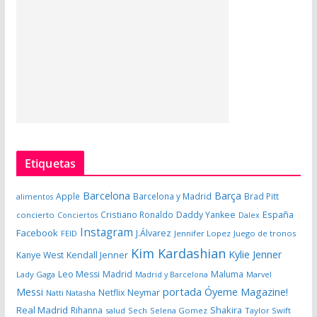
Etiquetas
Barcelona
Barça
Apple
Barcelona y Madrid
Brad Pitt
alimentos
España
Cristiano Ronaldo
Daddy Yankee
concierto
Dalex
Conciertos
Instagram
Facebook
J.Álvarez
FEID
Jennifer Lopez
Juego de tronos
Kim Kardashian
Kylie Jenner
Kanye West
Kendall Jenner
Leo Messi
Madrid
Maluma
Lady Gaga
Madrid y Barcelona
Marvel
portada Óyeme Magazine!
Messi
Neymar
Netflix
Natti Natasha
Real Madrid
Shakira
Rihanna
salud
Sech
Selena Gomez
Taylor Swift