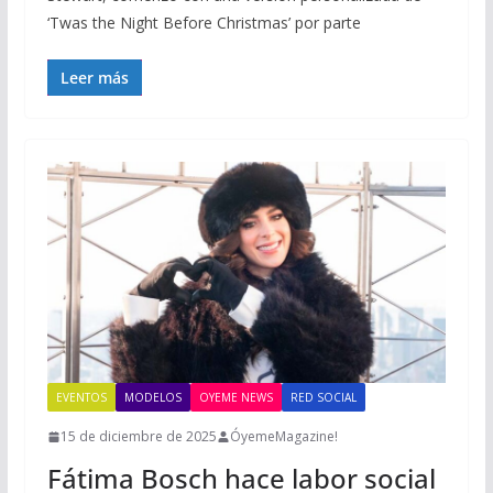
‘Twas the Night Before Christmas’ por parte
Leer más
EVENTOS
MODELOS
OYEME NEWS
RED SOCIAL
15 de diciembre de 2025
ÓyemeMagazine!
Fátima Bosch hace labor social