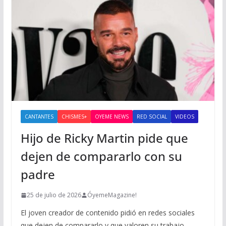
CANTANTES
CHISMES+
OYEME NEWS
RED SOCIAL
VIDEOS
Hijo de Ricky Martin pide que
dejen de compararlo con su
padre
25 de julio de 2026
ÓyemeMagazine!
El joven creador de contenido pidió en redes sociales
que dejen de compararlo y que valoren su trabajo