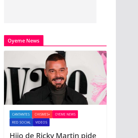
Oyeme News
CANTANTES
CHISMES+
OYEME NEWS
RED SOCIAL
VIDEOS
Hijo de Ricky Martin pide