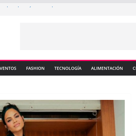
rtin pide que dejen de compararlo con su
enderá los colores de Philadelphia 76ers en
ada de la NBA
su nuevo sencillo “MI BB” junto a Omar
a cinco canciones clave de su catálogo en
OS”
y MEMO PIÑA presentan explosiva
 “CUENTA”
VENTOS
FASHION
TECNOLOGÍA
ALIMENTACIÓN
C