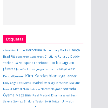
Etiquetas
Barcelona
Barça
Apple
Barcelona y Madrid
alimentos
Brad Pitt
Cristiano Ronaldo
Daddy
concierto
Conciertos
Instagram
España
Facebook
Yankee
Dalex
FEID
J.Álvarez
Kanye West
Jennifer Lopez
Juego de tronos
Kim Kardashian
Kylie Jenner
Kendall Jenner
Leo Messi
Madrid
Maluma
Lady Gaga
Madrid y Barcelona
portada
Messi
Neymar
Netflix
Marvel
Natti Natasha
Óyeme Magazine!
Real Madrid
Rihanna
salud
Sech
Shakira
Univision
Selena Gomez
Taylor Swift
Twitter