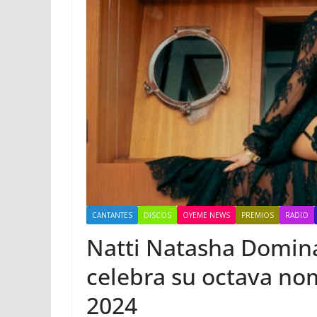
CANTANTES
DISCOS
OYEME NEWS
PREMIOS
RADIO
Natti Natasha Domina 
celebra su octava no
2024