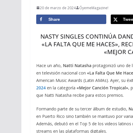
20 de marzo de 2024
ÓyemeMagazine!
Share
Twee
NASTY SINGLES CONTINÚA DAND
«LA FALTA QUE ME HACES», RE
«MEJOR C
Hace un año,
Natti Natasha
protagonizó uno de l
en televisión nacional con
«La Falta Que Me Hace
American Music Awards (Latin AMAs). Ayer, su éxi
2024
en la categoría
«Mejor Canción Tropical»,
p
que Natti Natasha recibe para estos premios.
Formando parte de su tercer álbum de estudio,
Na
en Puerto Rico sino también se mantuvo por varias
Además, debutó en el Top 5 de los videos latinos
streams en las plataformas digitales.