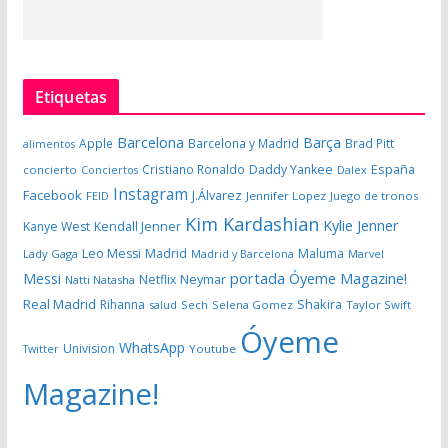
Etiquetas
Barcelona
Barça
Apple
Barcelona y Madrid
Brad Pitt
alimentos
España
Cristiano Ronaldo
Daddy Yankee
concierto
Dalex
Conciertos
Instagram
Facebook
J.Álvarez
FEID
Jennifer Lopez
Juego de tronos
Kim Kardashian
Kylie Jenner
Kanye West
Kendall Jenner
Leo Messi
Madrid
Maluma
Lady Gaga
Madrid y Barcelona
Marvel
portada Óyeme Magazine!
Messi
Neymar
Netflix
Natti Natasha
Real Madrid
Shakira
Rihanna
salud
Sech
Selena Gomez
Taylor Swift
Óyeme
WhatsApp
Univision
Twitter
Youtube
Magazine!