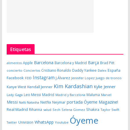
Etiquetas
Barcelona
Barça
Apple
Barcelona y Madrid
Brad Pitt
alimentos
España
Cristiano Ronaldo
Daddy Yankee
concierto
Dalex
Conciertos
Instagram
Facebook
J.Álvarez
FEID
Jennifer Lopez
Juego de tronos
Kim Kardashian
Kylie Jenner
Kanye West
Kendall Jenner
Leo Messi
Madrid
Maluma
Lady Gaga
Madrid y Barcelona
Marvel
portada Óyeme Magazine!
Messi
Neymar
Netflix
Natti Natasha
Real Madrid
Shakira
Rihanna
salud
Sech
Selena Gomez
Taylor Swift
Óyeme
WhatsApp
Univision
Twitter
Youtube