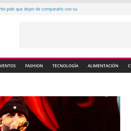
rtin pide que dejen de compararlo con su
enderá los colores de Philadelphia 76ers en
ada de la NBA
su nuevo sencillo “MI BB” junto a Omar
a cinco canciones clave de su catálogo en
OS”
y MEMO PIÑA presentan explosiva
 “CUENTA”
VENTOS
FASHION
TECNOLOGÍA
ALIMENTACIÓN
C