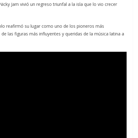
icky Jam vivió un regreso triunfal a la isla que lo vio crecer
lo reafirmó su lugar como uno de los pioneros más
e las figuras más influyentes y queridas de la música latina a