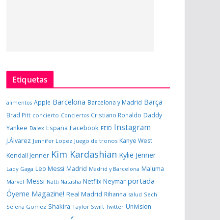
Etiquetas
Barcelona
Barça
Apple
Barcelona y Madrid
alimentos
Brad Pitt
Cristiano Ronaldo
Daddy
concierto
Conciertos
Instagram
España
Facebook
Yankee
Dalex
FEID
J.Álvarez
Kanye West
Jennifer Lopez
Juego de tronos
Kim Kardashian
Kylie Jenner
Kendall Jenner
Leo Messi
Madrid
Maluma
Lady Gaga
Madrid y Barcelona
portada
Messi
Neymar
Netflix
Marvel
Natti Natasha
Óyeme Magazine!
Real Madrid
Rihanna
salud
Sech
Shakira
Univision
Selena Gomez
Taylor Swift
Twitter