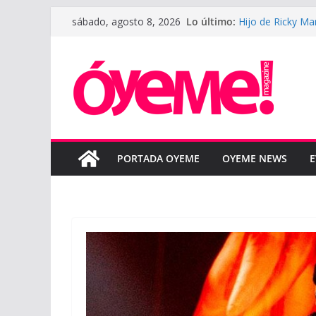
Saltar
Lo último:
Hijo de Ricky Ma
sábado, agosto 8, 2026
al
padre
LeBron James def
contenido
la nueva tempor
LUNAY presenta 
Courtz
Boza reinterpret
“BOZA ACÚSTIC
SAHIR MONTOYA 
colaboración en
PORTADA OYEME
OYEME NEWS
E