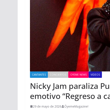
CANTANTES
CONCIERTOS
OYEME NEWS
VIDEOS
Nicky Jam paraliza Pu
emotivo “Regreso a c
29 de mayo de 2026
ÓyemeMagazine!