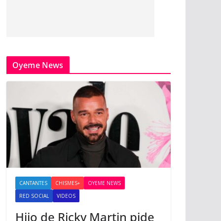
Oyeme News
CANTANTES
CHISMES+
OYEME NEWS
RED SOCIAL
VIDEOS
Hijo de Ricky Martin pide