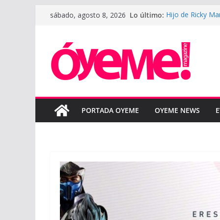
Saltar
Lo último:
Hijo de Ricky Ma
sábado, agosto 8, 2026
al
padre
LeBron James def
contenido
la nueva tempor
LUNAY presenta 
Courtz
Boza reinterpret
“BOZA ACÚSTIC
SAHIR MONTOYA 
colaboración en
PORTADA OYEME
OYEME NEWS
E