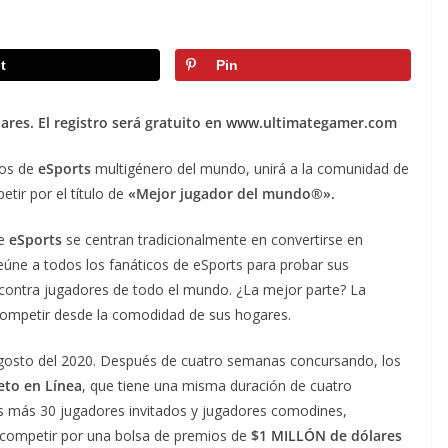
t
Pin
lares. El registro será gratuito en www.ultimategamer.com
gos de
eSports
multigénero del mundo, unirá a la comunidad de
etir por el título de
«Mejor jugador del mundo®».
e
eSports
se centran tradicionalmente en convertirse en
eúne a todos los fanáticos de eSports para probar sus
r contra jugadores de todo el mundo. ¿La mejor parte? La
n competir desde la comodidad de sus hogares.
osto del 2020. Después de cuatro semanas concursando, los
to en Línea
, que tiene una misma duración de cuatro
es más 30 jugadores invitados y jugadores comodines,
competir por una bolsa de premios de
$1 MILLÓN de dólares