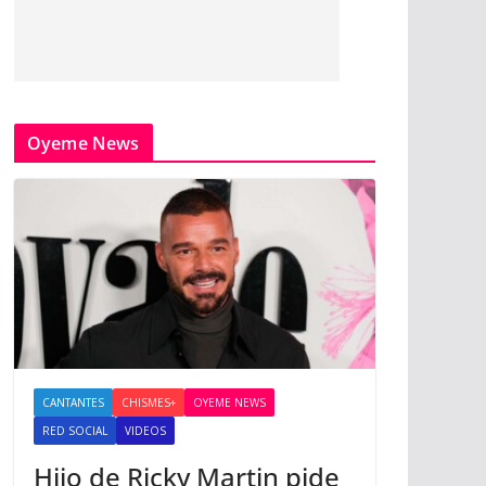
Oyeme News
CANTANTES
CHISMES+
OYEME NEWS
RED SOCIAL
VIDEOS
Hijo de Ricky Martin pide