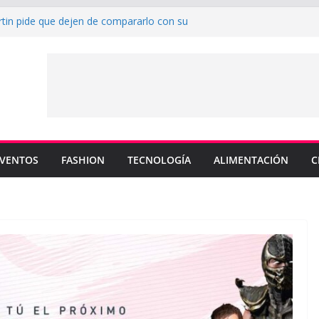
rtin pide que dejen de compararlo con su
enderá los colores de Philadelphia 76ers en
ada de la NBA
su nuevo sencillo “MI BB” junto a Omar
a cinco canciones clave de su catálogo en
OS”
y MEMO PIÑA presentan explosiva
 “CUENTA”
VENTOS
FASHION
TECNOLOGÍA
ALIMENTACIÓN
C