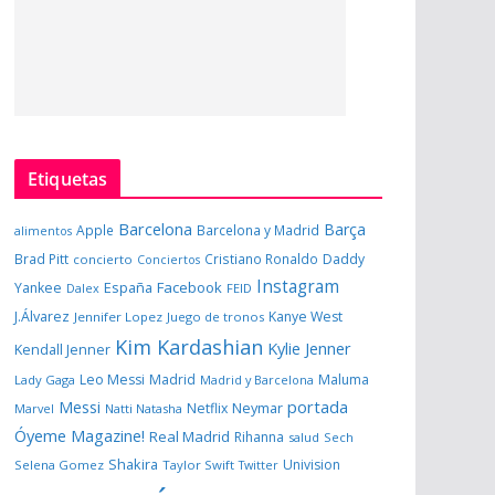
Etiquetas
Barcelona
Barça
Apple
Barcelona y Madrid
alimentos
Brad Pitt
Cristiano Ronaldo
Daddy
concierto
Conciertos
Instagram
España
Facebook
Yankee
Dalex
FEID
J.Álvarez
Kanye West
Jennifer Lopez
Juego de tronos
Kim Kardashian
Kylie Jenner
Kendall Jenner
Leo Messi
Madrid
Maluma
Lady Gaga
Madrid y Barcelona
portada
Messi
Neymar
Netflix
Marvel
Natti Natasha
Óyeme Magazine!
Real Madrid
Rihanna
salud
Sech
Shakira
Univision
Selena Gomez
Taylor Swift
Twitter