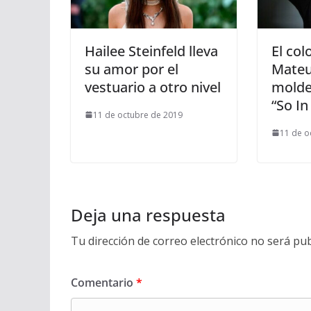
Hailee Steinfeld lleva
El co
su amor por el
Mateu
vestuario a otro nivel
molde
“So In
11 de octubre de 2019
11 de o
Deja una respuesta
Tu dirección de correo electrónico no será pub
Comentario
*