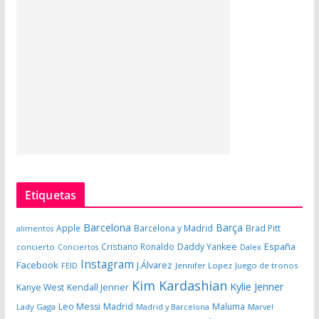
Etiquetas
Barcelona
Barça
Apple
Barcelona y Madrid
Brad Pitt
alimentos
España
Cristiano Ronaldo
Daddy Yankee
concierto
Dalex
Conciertos
Instagram
Facebook
J.Álvarez
FEID
Jennifer Lopez
Juego de tronos
Kim Kardashian
Kylie Jenner
Kanye West
Kendall Jenner
Leo Messi
Madrid
Maluma
Lady Gaga
Madrid y Barcelona
Marvel