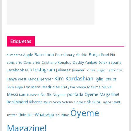
Etiquetas
Barcelona
Barça
Apple
Barcelona y Madrid
Brad Pitt
alimentos
España
Cristiano Ronaldo
Daddy Yankee
concierto
Dalex
Conciertos
Instagram
Facebook
J.Álvarez
FEID
Jennifer Lopez
Juego de tronos
Kim Kardashian
Kylie Jenner
Kanye West
Kendall Jenner
Leo Messi
Madrid
Maluma
Lady Gaga
Madrid y Barcelona
Marvel
portada Óyeme Magazine!
Messi
Neymar
Netflix
Natti Natasha
Real Madrid
Shakira
Rihanna
salud
Sech
Selena Gomez
Taylor Swift
Óyeme
WhatsApp
Univision
Twitter
Youtube
Magazine!