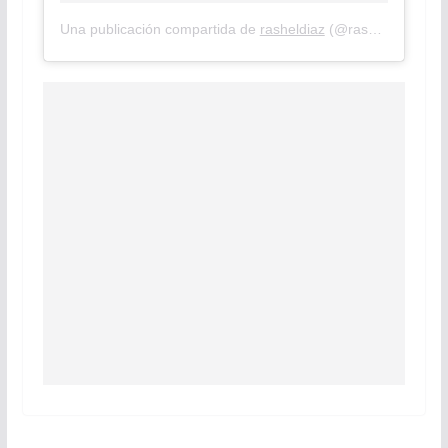
Una publicación compartida de
rasheldiaz
(@rasheldiaz) el
1