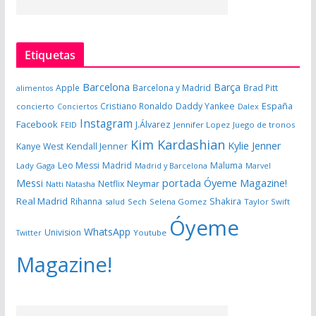
Etiquetas
Barcelona
Barça
Apple
Barcelona y Madrid
Brad Pitt
alimentos
España
Cristiano Ronaldo
Daddy Yankee
concierto
Dalex
Conciertos
Instagram
Facebook
J.Álvarez
FEID
Jennifer Lopez
Juego de tronos
Kim Kardashian
Kylie Jenner
Kanye West
Kendall Jenner
Leo Messi
Madrid
Maluma
Lady Gaga
Madrid y Barcelona
Marvel
portada Óyeme Magazine!
Messi
Neymar
Netflix
Natti Natasha
Real Madrid
Shakira
Rihanna
salud
Sech
Selena Gomez
Taylor Swift
Óyeme
WhatsApp
Univision
Twitter
Youtube
Magazine!