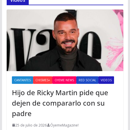
Videos
CANTANTES
CHISMES+
OYEME NEWS
RED SOCIAL
VIDEOS
Hijo de Ricky Martin pide que
dejen de compararlo con su
padre
25 de julio de 2026
ÓyemeMagazine!