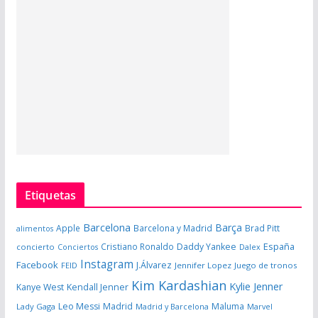
Etiquetas
Barcelona
Barça
Apple
Barcelona y Madrid
Brad Pitt
alimentos
España
Cristiano Ronaldo
Daddy Yankee
concierto
Dalex
Conciertos
Instagram
Facebook
J.Álvarez
FEID
Jennifer Lopez
Juego de tronos
Kim Kardashian
Kylie Jenner
Kanye West
Kendall Jenner
Leo Messi
Madrid
Maluma
Lady Gaga
Madrid y Barcelona
Marvel