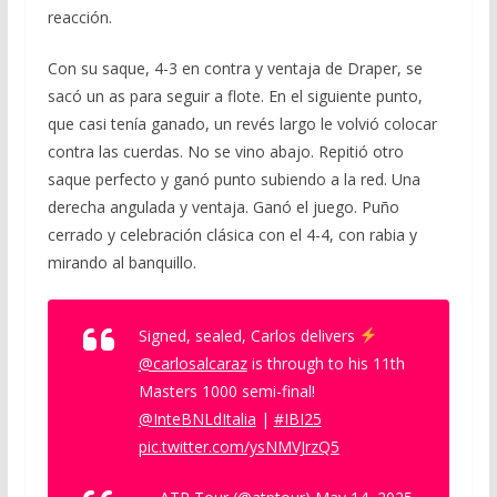
reacción.
Con su saque, 4-3 en contra y ventaja de Draper, se
sacó un as para seguir a flote. En el siguiente punto,
que casi tenía ganado, un revés largo le volvió colocar
contra las cuerdas. No se vino abajo. Repitió otro
saque perfecto y ganó punto subiendo a la red. Una
derecha angulada y ventaja. Ganó el juego. Puño
cerrado y celebración clásica con el 4-4, con rabia y
mirando al banquillo.
Signed, sealed, Carlos delivers
@carlosalcaraz
is through to his 11th
Masters 1000 semi-final!
@InteBNLdItalia
|
#IBI25
pic.twitter.com/ysNMVJrzQ5