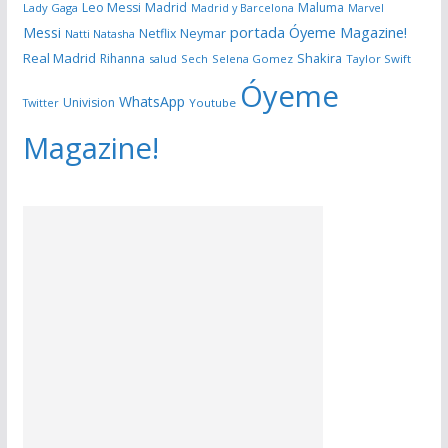
Leo Messi
Madrid
Maluma
Lady Gaga
Madrid y Barcelona
Marvel
portada Óyeme Magazine!
Messi
Neymar
Netflix
Natti Natasha
Real Madrid
Shakira
Rihanna
salud
Sech
Selena Gomez
Taylor Swift
Óyeme
WhatsApp
Univision
Twitter
Youtube
Magazine!