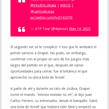
@InteBNLdItalia
|
#IBI25
|
@carlosalcaraz
pic.twitter.com/tyj01KOFfX
— ATP Tour (@atptour)
May 14, 2025
El segundo set se le complicó. Y eso que le arrebató el
primer servicio a Draper. No pudo, sin embargo,
confirmar con el propio en uno de los juegos más
largos del partido en el que, después de varias
oportunidades para cerrar, fue el británico el que
aprovechó su única bola de
‘break’.
A partir de ahí y durante un rato de zozbra, Draper
tomó el mando.
“Intenta mandar tú, eh”
, le dijo Juan
Carlos Ferrero, su entrenador, desde el banquillo. Salvó
una bola de
‘break’
que hubiera sido fatal y empezó su