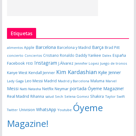
Etiquetas
Barcelona
Barça
Apple
Barcelona y Madrid
Brad Pitt
alimentos
España
Cristiano Ronaldo
Daddy Yankee
concierto
Dalex
Conciertos
Instagram
Facebook
J.Álvarez
FEID
Jennifer Lopez
Juego de tronos
Kim Kardashian
Kylie Jenner
Kanye West
Kendall Jenner
Leo Messi
Madrid
Maluma
Lady Gaga
Madrid y Barcelona
Marvel
portada Óyeme Magazine!
Messi
Neymar
Netflix
Natti Natasha
Real Madrid
Shakira
Rihanna
salud
Sech
Selena Gomez
Taylor Swift
Óyeme
WhatsApp
Univision
Twitter
Youtube
Magazine!