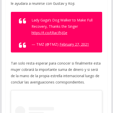
le ayudara a reunirse con Gustav y Koji.
Lady Gaga’s Dog Walker to Make Full
Recovery, Thanks the Singer
https://t.co/tRacIfsJGe
— TMZ (@TMZ)
February 27, 2021
Tan solo resta esperar para conocer si finalmente esta
mujer cobrará la importante suma de dinero y si será
de la mano de la propia estrella internacional luego de
concluir las averiguaciones correspondientes.