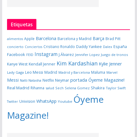
Etiquetas
Barcelona
Barça
Apple
Barcelona y Madrid
Brad Pitt
alimentos
España
Cristiano Ronaldo
Daddy Yankee
concierto
Dalex
Conciertos
Instagram
Facebook
J.Álvarez
FEID
Jennifer Lopez
Juego de tronos
Kim Kardashian
Kylie Jenner
Kanye West
Kendall Jenner
Leo Messi
Madrid
Maluma
Lady Gaga
Madrid y Barcelona
Marvel
portada Óyeme Magazine!
Messi
Neymar
Netflix
Natti Natasha
Real Madrid
Shakira
Rihanna
salud
Sech
Selena Gomez
Taylor Swift
Óyeme
WhatsApp
Univision
Twitter
Youtube
Magazine!