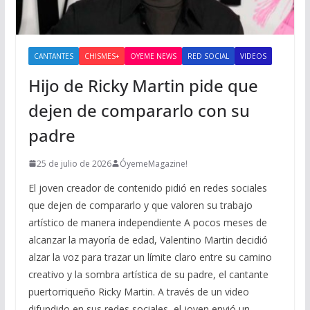
CANTANTES
CHISMES+
OYEME NEWS
RED SOCIAL
VIDEOS
Hijo de Ricky Martin pide que
dejen de compararlo con su
padre
25 de julio de 2026
ÓyemeMagazine!
El joven creador de contenido pidió en redes sociales
que dejen de compararlo y que valoren su trabajo
artístico de manera independiente A pocos meses de
alcanzar la mayoría de edad, Valentino Martin decidió
alzar la voz para trazar un límite claro entre su camino
creativo y la sombra artística de su padre, el cantante
puertorriqueño Ricky Martin. A través de un video
difundido en sus redes sociales, el joven envió un