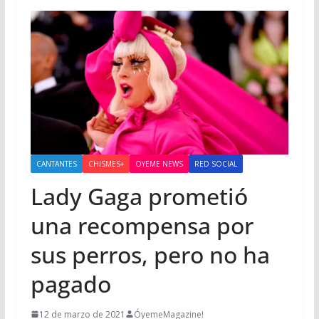
CANTANTES
CHISMES+
OYEME NEWS
RED SOCIAL
Lady Gaga prometió
una recompensa por
sus perros, pero no ha
pagado
12 de marzo de 2021
ÓyemeMagazine!