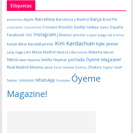
Etiquetas
Barcelona
Barça
Apple
Barcelona y Madrid
Brad Pitt
alimentos
España
Cristiano Ronaldo
Daddy Yankee
concierto
Dalex
Conciertos
Instagram
Facebook
J.Álvarez
FEID
Jennifer Lopez
Juego de tronos
Kim Kardashian
Kylie Jenner
Kanye West
Kendall Jenner
Leo Messi
Madrid
Maluma
Lady Gaga
Madrid y Barcelona
Marvel
portada Óyeme Magazine!
Messi
Neymar
Netflix
Natti Natasha
Real Madrid
Shakira
Rihanna
salud
Sech
Selena Gomez
Taylor Swift
Óyeme
WhatsApp
Univision
Twitter
Youtube
Magazine!