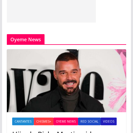
Oyeme News
CANTANTES
CHISMES+
OYEME NEWS
RED SOCIAL
VIDEOS