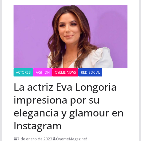
ACTORES
FASHION
OYEME NEWS
RED SOCIAL
La actriz Eva Longoria
impresiona por su
elegancia y glamour en
Instagram
7 de enero de 2023
ÓyemeMagazine!