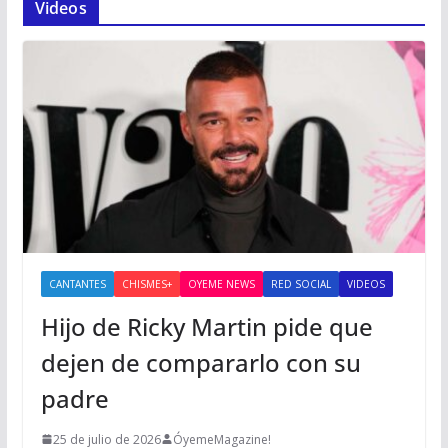
Videos
CANTANTES
CHISMES+
OYEME NEWS
RED SOCIAL
VIDEOS
Hijo de Ricky Martin pide que
dejen de compararlo con su
padre
25 de julio de 2026
ÓyemeMagazine!