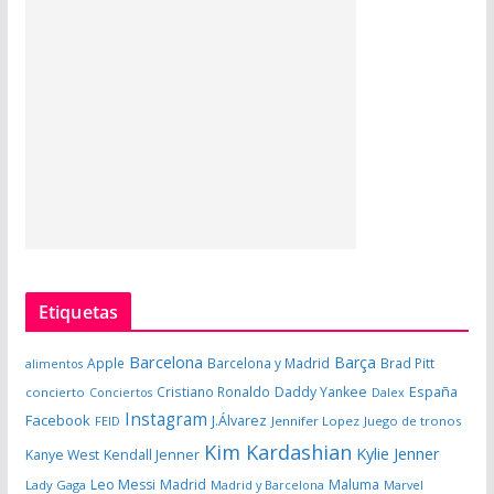
Etiquetas
Barcelona
Barça
Apple
Barcelona y Madrid
Brad Pitt
alimentos
España
Cristiano Ronaldo
Daddy Yankee
concierto
Dalex
Conciertos
Instagram
Facebook
J.Álvarez
FEID
Jennifer Lopez
Juego de tronos
Kim Kardashian
Kylie Jenner
Kanye West
Kendall Jenner
Leo Messi
Madrid
Maluma
Lady Gaga
Madrid y Barcelona
Marvel