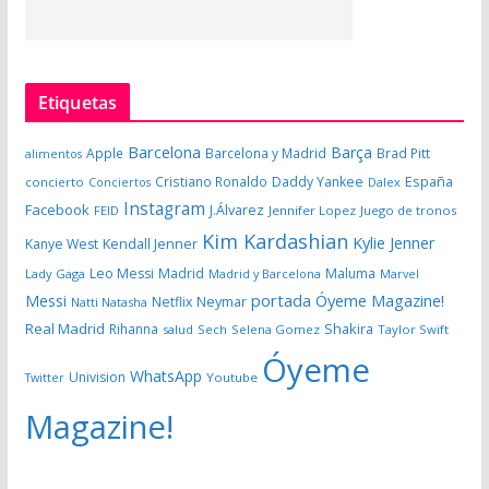
Etiquetas
Barcelona
Barça
Apple
Barcelona y Madrid
Brad Pitt
alimentos
España
Cristiano Ronaldo
Daddy Yankee
concierto
Dalex
Conciertos
Instagram
Facebook
J.Álvarez
FEID
Jennifer Lopez
Juego de tronos
Kim Kardashian
Kylie Jenner
Kanye West
Kendall Jenner
Leo Messi
Madrid
Maluma
Lady Gaga
Madrid y Barcelona
Marvel
portada Óyeme Magazine!
Messi
Neymar
Netflix
Natti Natasha
Real Madrid
Shakira
Rihanna
salud
Sech
Selena Gomez
Taylor Swift
Óyeme
WhatsApp
Univision
Twitter
Youtube
Magazine!