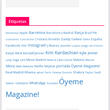
Etiquetas
Barcelona
Barça
Apple
Barcelona y Madrid
Brad Pitt
alimentos
España
Cristiano Ronaldo
Daddy Yankee
concierto
Dalex
Conciertos
Instagram
Facebook
J.Álvarez
FEID
Jennifer Lopez
Juego de tronos
Kim Kardashian
Kylie Jenner
Kanye West
Kendall Jenner
Leo Messi
Madrid
Maluma
Lady Gaga
Madrid y Barcelona
Marvel
portada Óyeme Magazine!
Messi
Neymar
Netflix
Natti Natasha
Real Madrid
Shakira
Rihanna
salud
Sech
Selena Gomez
Taylor Swift
Óyeme
WhatsApp
Univision
Twitter
Youtube
Magazine!