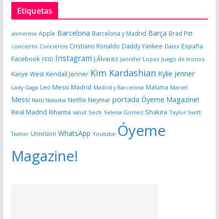
Etiquetas
Barcelona
Barça
Apple
Barcelona y Madrid
Brad Pitt
alimentos
España
Cristiano Ronaldo
Daddy Yankee
concierto
Dalex
Conciertos
Instagram
Facebook
J.Álvarez
FEID
Jennifer Lopez
Juego de tronos
Kim Kardashian
Kylie Jenner
Kanye West
Kendall Jenner
Leo Messi
Madrid
Maluma
Lady Gaga
Madrid y Barcelona
Marvel
portada Óyeme Magazine!
Messi
Neymar
Netflix
Natti Natasha
Real Madrid
Shakira
Rihanna
salud
Sech
Selena Gomez
Taylor Swift
Óyeme
WhatsApp
Univision
Twitter
Youtube
Magazine!