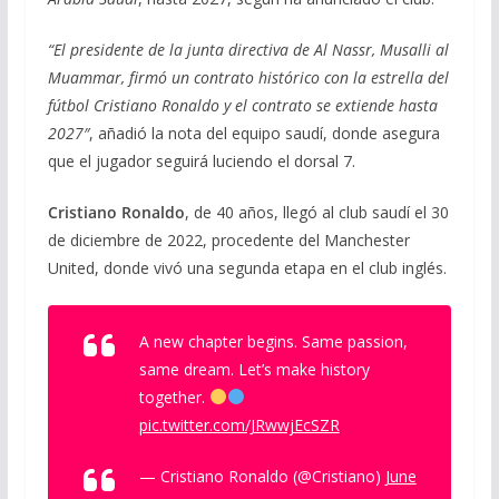
“El presidente de la junta directiva de Al Nassr, Musalli al
Muammar, firmó un contrato histórico con la estrella del
fútbol Cristiano Ronaldo y el contrato se extiende hasta
2027″
, añadió la nota del equipo saudí, donde asegura
que el jugador seguirá luciendo el dorsal 7.
Cristiano Ronaldo
, de 40 años, llegó al club saudí el 30
de diciembre de 2022, procedente del Manchester
United, donde vivó una segunda etapa en el club inglés.
A new chapter begins. Same passion,
same dream. Let’s make history
together.
pic.twitter.com/JRwwjEcSZR
— Cristiano Ronaldo (@Cristiano)
June