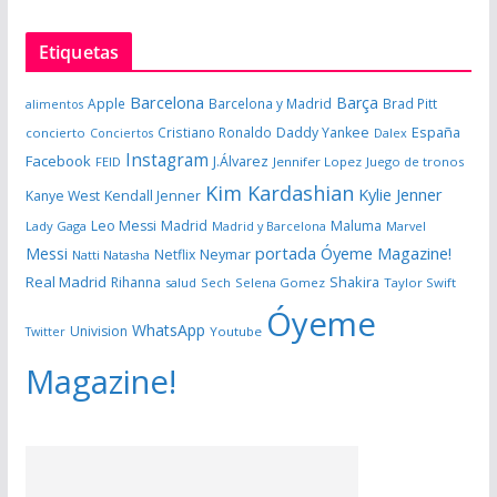
Etiquetas
Barcelona
Barça
Apple
Barcelona y Madrid
Brad Pitt
alimentos
España
Cristiano Ronaldo
Daddy Yankee
concierto
Dalex
Conciertos
Instagram
Facebook
J.Álvarez
FEID
Jennifer Lopez
Juego de tronos
Kim Kardashian
Kylie Jenner
Kanye West
Kendall Jenner
Leo Messi
Madrid
Maluma
Lady Gaga
Madrid y Barcelona
Marvel
portada Óyeme Magazine!
Messi
Neymar
Netflix
Natti Natasha
Real Madrid
Shakira
Rihanna
salud
Sech
Selena Gomez
Taylor Swift
Óyeme
WhatsApp
Univision
Twitter
Youtube
Magazine!