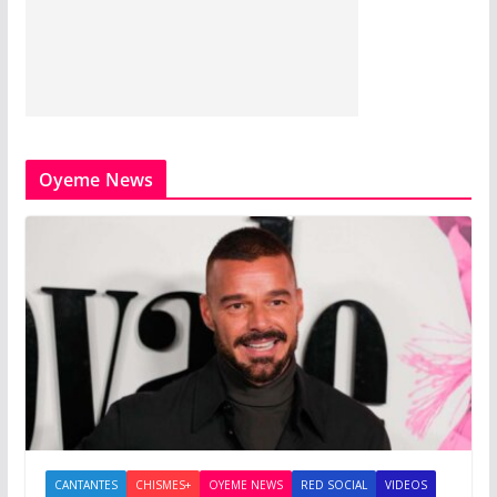
Oyeme News
CANTANTES
CHISMES+
OYEME NEWS
RED SOCIAL
VIDEOS