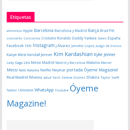
Etiquetas
Barcelona
Barça
Apple
Barcelona y Madrid
Brad Pitt
alimentos
España
Cristiano Ronaldo
Daddy Yankee
concierto
Dalex
Conciertos
Instagram
Facebook
J.Álvarez
FEID
Jennifer Lopez
Juego de tronos
Kim Kardashian
Kylie Jenner
Kanye West
Kendall Jenner
Leo Messi
Madrid
Maluma
Lady Gaga
Madrid y Barcelona
Marvel
portada Óyeme Magazine!
Messi
Neymar
Netflix
Natti Natasha
Real Madrid
Shakira
Rihanna
salud
Sech
Selena Gomez
Taylor Swift
Óyeme
WhatsApp
Univision
Twitter
Youtube
Magazine!