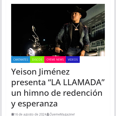
CANTANTES
DISCOS
OYEME NEWS
VIDEOS
Yeison Jiménez
presenta “LA LLAMADA”
un himno de redención
y esperanza
16 de agosto de 2024
ÓyemeMagazine!