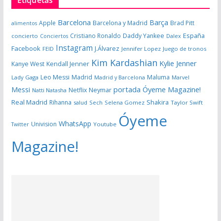
Etiquetas
Barcelona
Barça
Apple
Barcelona y Madrid
Brad Pitt
alimentos
España
Cristiano Ronaldo
Daddy Yankee
concierto
Dalex
Conciertos
Instagram
Facebook
J.Álvarez
FEID
Jennifer Lopez
Juego de tronos
Kim Kardashian
Kylie Jenner
Kanye West
Kendall Jenner
Leo Messi
Madrid
Maluma
Lady Gaga
Madrid y Barcelona
Marvel
portada Óyeme Magazine!
Messi
Neymar
Netflix
Natti Natasha
Real Madrid
Shakira
Rihanna
salud
Sech
Selena Gomez
Taylor Swift
Óyeme
WhatsApp
Univision
Twitter
Youtube
Magazine!