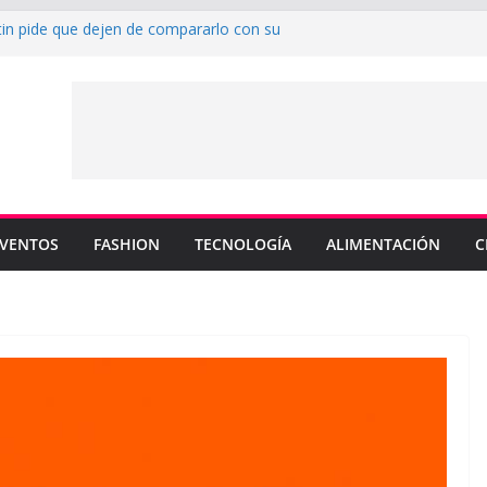
tin pide que dejen de compararlo con su
nderá los colores de Philadelphia 76ers en
da de la NBA
u nuevo sencillo “MI BB” junto a Omar
 cinco canciones clave de su catálogo en
S”
 MEMO PIÑA presentan explosiva
“CUENTA”
VENTOS
FASHION
TECNOLOGÍA
ALIMENTACIÓN
C