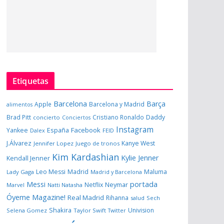
Etiquetas
Barcelona
Barça
Apple
Barcelona y Madrid
alimentos
Brad Pitt
Cristiano Ronaldo
Daddy
concierto
Conciertos
Instagram
España
Facebook
Yankee
Dalex
FEID
J.Álvarez
Kanye West
Jennifer Lopez
Juego de tronos
Kim Kardashian
Kylie Jenner
Kendall Jenner
Leo Messi
Madrid
Maluma
Lady Gaga
Madrid y Barcelona
portada
Messi
Neymar
Netflix
Marvel
Natti Natasha
Óyeme Magazine!
Real Madrid
Rihanna
salud
Sech
Shakira
Univision
Selena Gomez
Taylor Swift
Twitter