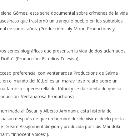
Selena Gómez, esta serie documental sobre crímenes de la vida
n asesinato que trastornó un tranquilo pueblo en los suburbios
onal de varios años. (Producción: July Moon Productions y
 Dos series biográficas que presentan la vida de dos aclamados
 Doña”. (Producción: Estudios Televisa).
ceso preferencial con Ventanarosa Productions de Salma
 en el mundo del fútbol es un maravilloso relato sobre un
una famosa superestrella del fútbol y se da cuenta de que su
Producción: Ventanarosa Productions).
 nominada al Óscar, y Alberto Ammann, esta historia de
 pasan después de que un hombre decide vivir el duelo por la
de Dream Assignment dirigida y producida por Luis Mandoki
an”, “Innocent Voices”).