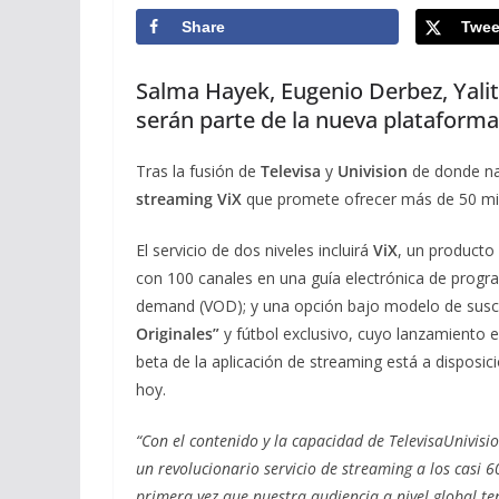
Share
Twee
Salma Hayek, Eugenio Derbez, Yalit
serán parte de la nueva plataform
Tras la fusión de
Televisa
y
Univision
de donde n
streaming ViX
que promete ofrecer más de 50 mil
El servicio de dos niveles incluirá
ViX
, un producto
con 100 canales en una guía electrónica de progr
demand (VOD); y una opción bajo modelo de suscr
Originales”
y fútbol exclusivo, cuyo lanzamiento
beta de la aplicación de streaming está a disposic
hoy.
“Con el contenido y la capacidad de TelevisaUnivis
un revolucionario servicio de streaming a los casi
primera vez que nuestra audiencia a nivel global t