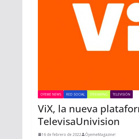
OYEME NEWS
RED SOCIAL
STREAMING
TELEVISIÓN
ViX, la nueva plataf
TelevisaUnivision
16 de febrero de 2022
ÓyemeMagazine!