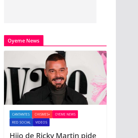
Oyeme News
CANTANTES
CHISMES+
OYEME NEWS
RED SOCIAL
VIDEOS
Hijo de Ricky Martin pide