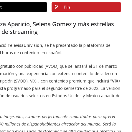
t
Pin
za Aparicio, Selena Gomez y más estrellas
a de streaming
ació
TelevisaUnivision
, se ha presentado la plataforma de
 horas de contenido en español.
 gratuito con publicidad (AVOD) que se lanzará el 31 de marzo
amación y una experiencia con extenso contenido de video on
ipción (SVOD), ViX+, con contenido premium que incluirá
“ViX+
 está programado para el segundo semestre de 2022. La versión
ión de usuarios selectos en Estados Unidos y México a partir de
ion integradas, estamos perfectamente capacitados para ofrecer
 600 millones de hispanohablantes alrededor del mundo. Será la
enga una experiencia de streaming de alta calidad que ofrezca una