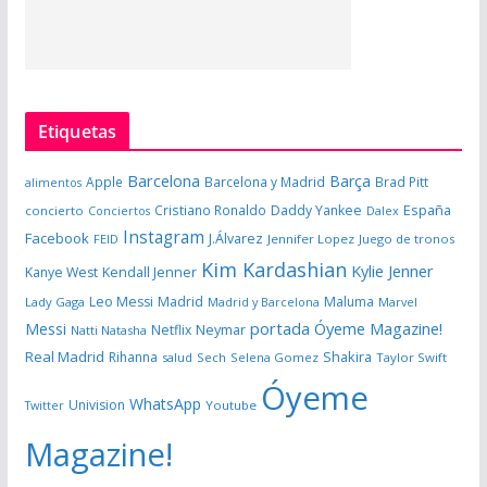
Etiquetas
Barcelona
Barça
Apple
Barcelona y Madrid
Brad Pitt
alimentos
España
Cristiano Ronaldo
Daddy Yankee
concierto
Dalex
Conciertos
Instagram
Facebook
J.Álvarez
FEID
Jennifer Lopez
Juego de tronos
Kim Kardashian
Kylie Jenner
Kanye West
Kendall Jenner
Leo Messi
Madrid
Maluma
Lady Gaga
Madrid y Barcelona
Marvel
portada Óyeme Magazine!
Messi
Neymar
Netflix
Natti Natasha
Real Madrid
Shakira
Rihanna
salud
Sech
Selena Gomez
Taylor Swift
Óyeme
WhatsApp
Univision
Twitter
Youtube
Magazine!