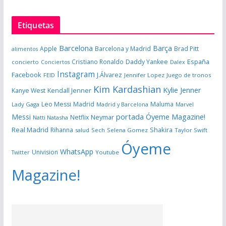
Etiquetas
Barcelona
Barça
Apple
Barcelona y Madrid
Brad Pitt
alimentos
España
Cristiano Ronaldo
Daddy Yankee
concierto
Dalex
Conciertos
Instagram
Facebook
J.Álvarez
FEID
Jennifer Lopez
Juego de tronos
Kim Kardashian
Kylie Jenner
Kanye West
Kendall Jenner
Leo Messi
Madrid
Maluma
Lady Gaga
Madrid y Barcelona
Marvel
portada Óyeme Magazine!
Messi
Neymar
Netflix
Natti Natasha
Real Madrid
Shakira
Rihanna
salud
Sech
Selena Gomez
Taylor Swift
Óyeme
WhatsApp
Univision
Twitter
Youtube
Magazine!