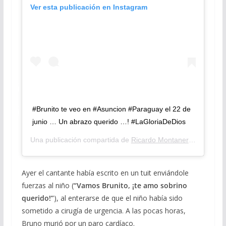
Ver esta publicación en Instagram
#Brunito te veo en #Asuncion #Paraguay el 22 de
junio … Un abrazo querido …! #LaGloriaDeDios
Una publicación compartida de
Ricardo Montaner
(@ricardom
Ayer el cantante había escrito en un tuit enviándole
fuerzas al niño (
“Vamos Brunito, ¡te amo sobrino
querido!”
), al enterarse de que el niño había sido
sometido a cirugía de urgencia. A las pocas horas,
Bruno murió por un paro cardíaco.