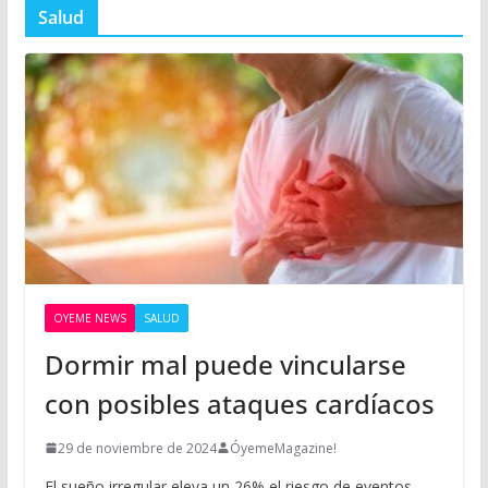
Salud
OYEME NEWS
SALUD
Dormir mal puede vincularse
con posibles ataques cardíacos
29 de noviembre de 2024
ÓyemeMagazine!
El sueño irregular eleva un 26% el riesgo de eventos