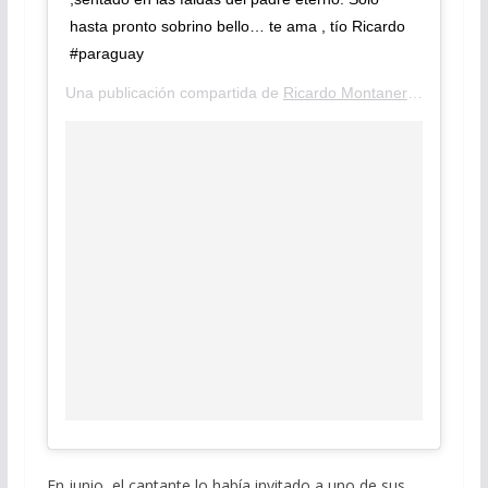
hasta pronto sobrino bello… te ama , tío Ricardo
#paraguay
Una publicación compartida de
Ricardo Montaner
(@ricardom
En junio, el cantante lo había invitado a uno de sus