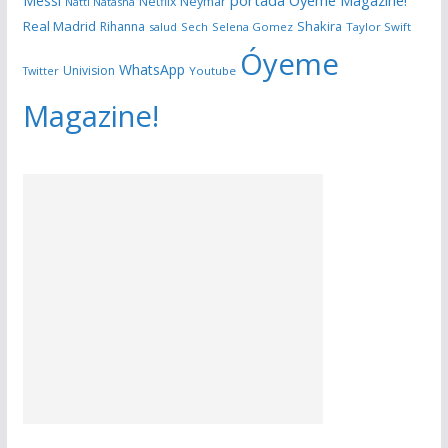
portada Óyeme Magazine!
Messi
Neymar
Netflix
Natti Natasha
Real Madrid
Shakira
Rihanna
salud
Sech
Selena Gomez
Taylor Swift
Óyeme
WhatsApp
Univision
Twitter
Youtube
Magazine!