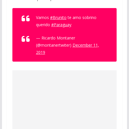
Vamos
#Brunito
te amo sobrino
querido
#Paraguay
— Ricardo Montaner
(@montanertwiter)
December 11,
2019