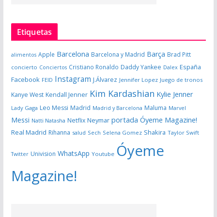
Etiquetas
Barcelona
Barça
Apple
Barcelona y Madrid
Brad Pitt
alimentos
España
Cristiano Ronaldo
Daddy Yankee
concierto
Dalex
Conciertos
Instagram
Facebook
J.Álvarez
FEID
Jennifer Lopez
Juego de tronos
Kim Kardashian
Kylie Jenner
Kanye West
Kendall Jenner
Leo Messi
Madrid
Maluma
Lady Gaga
Madrid y Barcelona
Marvel
portada Óyeme Magazine!
Messi
Neymar
Netflix
Natti Natasha
Real Madrid
Shakira
Rihanna
salud
Sech
Selena Gomez
Taylor Swift
Óyeme
WhatsApp
Univision
Twitter
Youtube
Magazine!