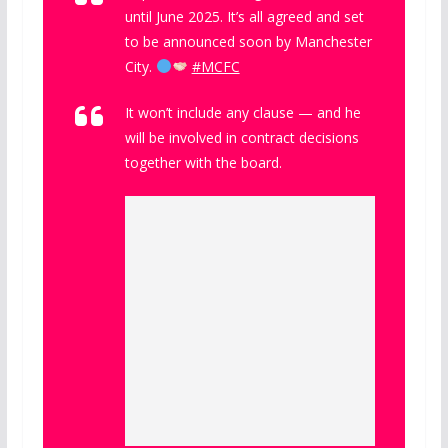
until June 2025. It’s all agreed and set
to be announced soon by Manchester
City.
#MCFC
It won’t include any clause — and he
will be involved in contract decisions
together with the board.