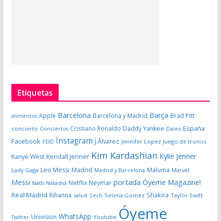
Etiquetas
Barcelona
Barça
Apple
Barcelona y Madrid
Brad Pitt
alimentos
España
Cristiano Ronaldo
Daddy Yankee
concierto
Dalex
Conciertos
Instagram
Facebook
J.Álvarez
FEID
Jennifer Lopez
Juego de tronos
Kim Kardashian
Kylie Jenner
Kanye West
Kendall Jenner
Leo Messi
Madrid
Maluma
Lady Gaga
Madrid y Barcelona
Marvel
portada Óyeme Magazine!
Messi
Neymar
Netflix
Natti Natasha
Real Madrid
Shakira
Rihanna
salud
Sech
Selena Gomez
Taylor Swift
Óyeme
WhatsApp
Univision
Twitter
Youtube