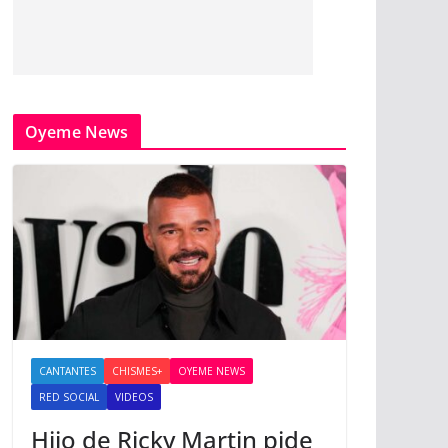
Oyeme News
CANTANTES
CHISMES+
OYEME NEWS
RED SOCIAL
VIDEOS
Hijo de Ricky Martin pide