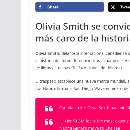
Share
Twee
Olivia Smith se convi
más caro de la histor
Olivia Smith
, delantera internacional canadiense 
la historia del fútbol femenino tras fichar por el 
de libras esterlinas ($1.34 millones de dólares).
El traspaso establece una nueva marca mundial, s
por Naomi Girma al San Diego Wave en enero de 
Canada striker Olivia Smith has joine
Her $1.3M fee is the most expensive
Naomi Girma’s move to Chelsea