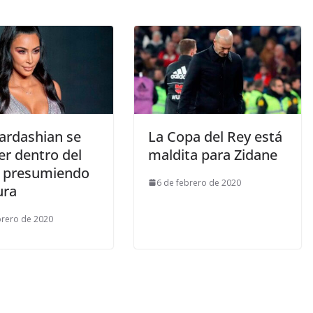
ardashian se
La Copa del Rey está
er dentro del
maldita para Zidane
t presumiendo
6 de febrero de 2020
ura
brero de 2020