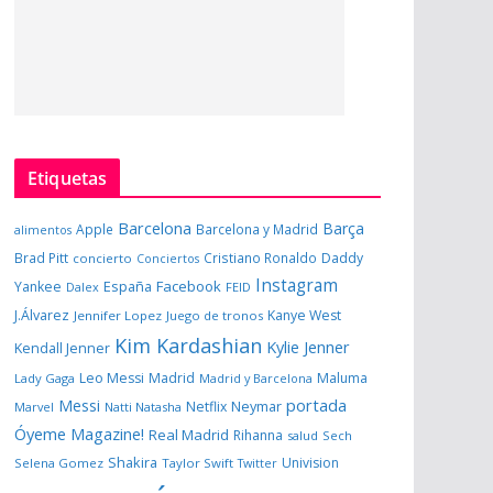
Etiquetas
Barcelona
Barça
Apple
Barcelona y Madrid
alimentos
Brad Pitt
Cristiano Ronaldo
Daddy
concierto
Conciertos
Instagram
España
Facebook
Yankee
Dalex
FEID
J.Álvarez
Kanye West
Jennifer Lopez
Juego de tronos
Kim Kardashian
Kylie Jenner
Kendall Jenner
Leo Messi
Madrid
Maluma
Lady Gaga
Madrid y Barcelona
portada
Messi
Neymar
Netflix
Marvel
Natti Natasha
Óyeme Magazine!
Real Madrid
Rihanna
salud
Sech
Shakira
Univision
Selena Gomez
Taylor Swift
Twitter