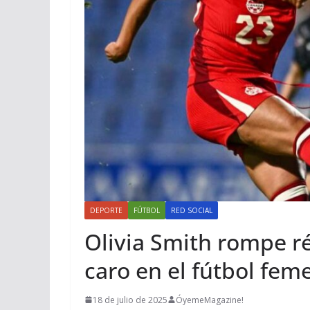
DEPORTE
FÚTBOL
RED SOCIAL
Olivia Smith rompe r
caro en el fútbol fem
18 de julio de 2025
ÓyemeMagazine!