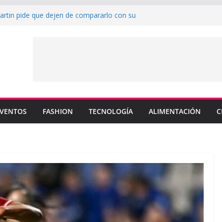
Martin pide que dejen de compararlo con su
efenderá los colores de Philadelphia 76ers en
rada de la NBA
 su nuevo sencillo “MI BB” junto a Omar
ta cinco canciones clave de su catálogo en
COS”
 y MEMO PIÑA presentan explosiva
en “CUENTA”
VENTOS
FASHION
TECNOLOGÍA
ALIMENTACIÓN
C