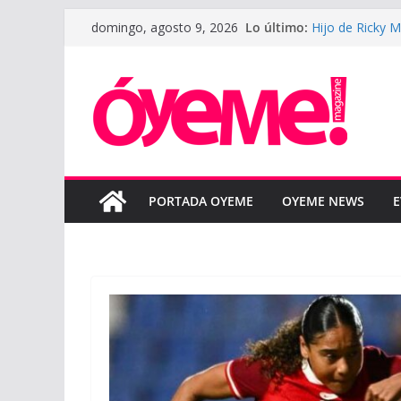
Saltar
Lo último:
Hijo de Ricky 
domingo, agosto 9, 2026
al
padre
LeBron James d
contenido
la nueva tempo
LUNAY presenta
Courtz
Boza reinterpre
“BOZA ACÚSTI
SAHIR MONTOYA
colaboración 
PORTADA OYEME
OYEME NEWS
E