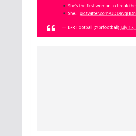
She’s the first woman to break th
She…
pic.twitter.com/UDD8vqHDn
— B/R Football (@brfootball)
July 17,