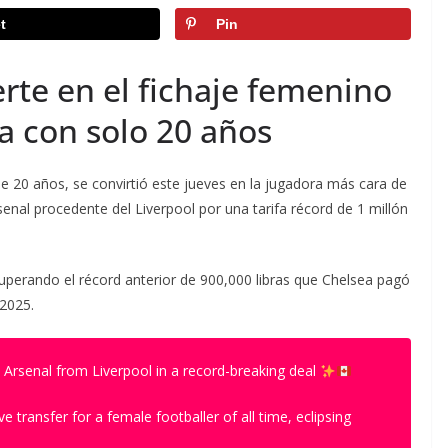
t
Pin
erte en el fichaje femenino
ia con solo 20 años
de 20 años, se convirtió este jueves en la jugadora más cara de
Arsenal procedente del Liverpool por una tarifa récord de 1 millón
uperando el récord anterior de 900,000 libras que Chelsea pagó
2025.
d Arsenal from Liverpool in a record-breaking deal
 transfer for a female footballer of all time, eclipsing