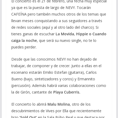
El concierto es el 21 de febrero, una fecha muy especial
ya que es la puesta de largo de NEVY. Tocarán
CAFEÍNA pero también muchos otros de los temas que
llevan meses conquistando a sus seguidores a través
de redes sociales (aquí y al otro lado del charco). Si
tienes ganas de escuchar
La Movida, Hippie o Cuando
caiga la noche
, que será su nuevo single, no te lo
puedes perder.
Desde que las conocimos NEVY no han dejado de
trabajar, de componer y de crecer. Junto a ellas en el
escenario estarán Emilio Estefan (guitarra), Carlos
Bueno (bajo, sintetizadores y coros) y Ermannito
(percusión). Además habrá varias colaboraciones como
la de Girón, cantante de
Playa Cuberris.
El concierto lo abrirá
Malu Molina
, otro de los
descubrimientos de Vives por Ella que recientemente
hizo
‘Sold Out’
en la Sala Búho Real y que destaca por