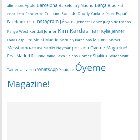
Barcelona
Barça
Apple
Barcelona y Madrid
Brad Pitt
alimentos
España
Cristiano Ronaldo
Daddy Yankee
concierto
Dalex
Conciertos
Instagram
Facebook
J.Álvarez
FEID
Jennifer Lopez
Juego de tronos
Kim Kardashian
Kylie Jenner
Kanye West
Kendall Jenner
Leo Messi
Madrid
Maluma
Lady Gaga
Madrid y Barcelona
Marvel
portada Óyeme Magazine!
Messi
Neymar
Netflix
Natti Natasha
Real Madrid
Shakira
Rihanna
salud
Sech
Selena Gomez
Taylor Swift
Óyeme
WhatsApp
Univision
Twitter
Youtube
Magazine!