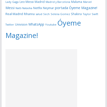
Leo Messi
Madrid
Maluma
Lady Gaga
Madrid y Barcelona
Marvel
portada Óyeme Magazine!
Messi
Neymar
Netflix
Natti Natasha
Real Madrid
Shakira
Rihanna
salud
Sech
Selena Gomez
Taylor Swift
Óyeme
WhatsApp
Univision
Twitter
Youtube
Magazine!