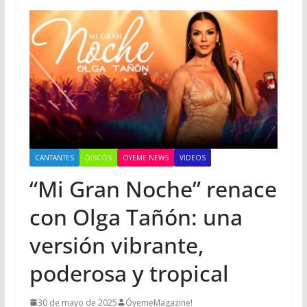
CANTANTES
DISCOS
OYEME NEWS
VIDEOS
“Mi Gran Noche” renace
con Olga Tañón: una
versión vibrante,
poderosa y tropical
30 de mayo de 2025
ÓyemeMagazine!