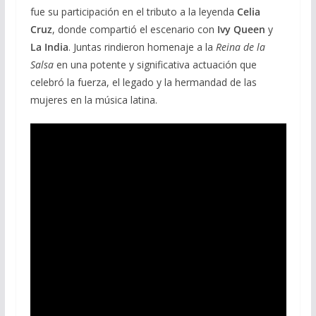
fue su participación en el tributo a la leyenda
Celia
Cruz
, donde compartió el escenario con
Ivy Queen
y
La India
. Juntas rindieron homenaje a la
Reina de la
Salsa
en una potente y significativa actuación que
celebró la fuerza, el legado y la hermandad de las
mujeres en la música latina.