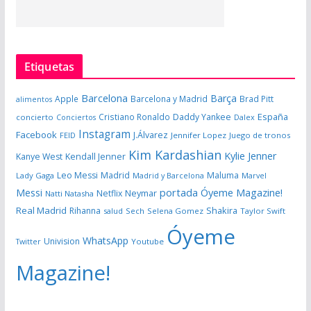
Etiquetas
Barcelona
Barça
Apple
Barcelona y Madrid
Brad Pitt
alimentos
España
Cristiano Ronaldo
Daddy Yankee
concierto
Dalex
Conciertos
Instagram
Facebook
J.Álvarez
FEID
Jennifer Lopez
Juego de tronos
Kim Kardashian
Kylie Jenner
Kanye West
Kendall Jenner
Leo Messi
Madrid
Maluma
Lady Gaga
Madrid y Barcelona
Marvel
portada Óyeme Magazine!
Messi
Neymar
Netflix
Natti Natasha
Real Madrid
Shakira
Rihanna
salud
Sech
Selena Gomez
Taylor Swift
Óyeme
WhatsApp
Univision
Twitter
Youtube
Magazine!