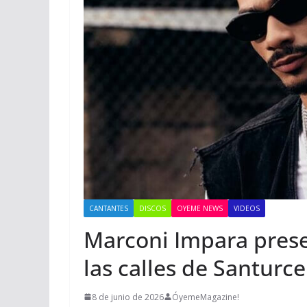
CANTANTES
DISCOS
OYEME NEWS
VIDEOS
Marconi Impara pre
las calles de Santurce
8 de junio de 2026
ÓyemeMagazine!