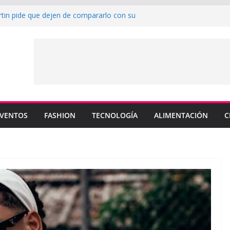
rtin pide que dejen de compararlo con su
enderá los colores de Philadelphia 76ers en
ada de la NBA
su nuevo sencillo “MI BB” junto a Omar
a cinco canciones clave de su catálogo en
OS”
y MEMO PIÑA presentan explosiva
 “CUENTA”
VENTOS
FASHION
TECNOLOGÍA
ALIMENTACIÓN
C