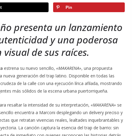
t
Pin
ueño presenta un lanzamiento
utenticidad y una poderosa
 visual de sus raíces.
ra
estrena su nuevo sencillo,
«MAKARENA»
, una propuesta
 nueva generación del trap latino. Disponible en todas las
crudeza de la calle con una ejecución lírica afilada, mostrando
rgentes más sólidos de la escena urbana puertorriqueña.
a resaltar la intensidad de su interpretación,
«MAKARENA»
se
sencillo encuentra a Marconi desplegando un delivery preciso y
ctas que retratan vivencias reales, lealtades inquebrantables y
ectoria. La canción captura la esencia del trap de barrio: sin
onecta de inmediato con quienes reconocen las historias detrás