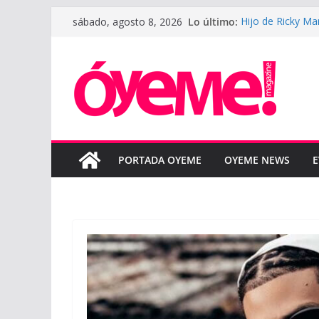
Saltar
Lo último:
Hijo de Ricky Ma
sábado, agosto 8, 2026
al
padre
LeBron James def
contenido
la nueva tempor
LUNAY presenta 
Courtz
Boza reinterpret
“BOZA ACÚSTIC
SAHIR MONTOYA 
colaboración en
PORTADA OYEME
OYEME NEWS
E