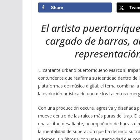
Share
Twee
El artista puertorriq
cargado de barras, a
representación
El cantante urbano puertorriqueño
Marconi Impa
contundente que reafirma su identidad dentro de la
plataformas de música digital, el tema combina la 
la evolución artística de uno de los talentos eme
Con una producción oscura, agresiva y diseñada par
mueve dentro de las raíces más puras del trap. El 
una actitud desafiante, acompañado de barras dire
la mentalidad de superación que ha definido su tray
adornos, sin filtros y con una autenticidad que c