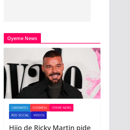
Oyeme News
CANTANTES
CHISMES+
OYEME NEWS
RED SOCIAL
VIDEOS
Hijo de Ricky Martin pide