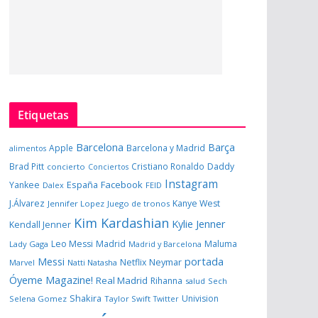
Etiquetas
Barcelona
Barça
Apple
Barcelona y Madrid
alimentos
Brad Pitt
Cristiano Ronaldo
Daddy
concierto
Conciertos
Instagram
España
Facebook
Yankee
Dalex
FEID
J.Álvarez
Kanye West
Jennifer Lopez
Juego de tronos
Kim Kardashian
Kylie Jenner
Kendall Jenner
Leo Messi
Madrid
Maluma
Lady Gaga
Madrid y Barcelona
portada
Messi
Neymar
Netflix
Marvel
Natti Natasha
Óyeme Magazine!
Real Madrid
Rihanna
salud
Sech
Shakira
Univision
Selena Gomez
Taylor Swift
Twitter