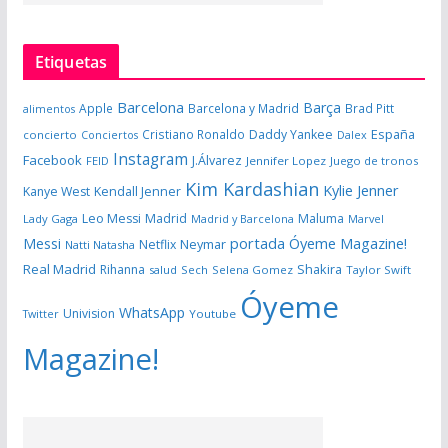
Etiquetas
Barcelona
Barça
Apple
Barcelona y Madrid
Brad Pitt
alimentos
España
Cristiano Ronaldo
Daddy Yankee
concierto
Dalex
Conciertos
Instagram
Facebook
J.Álvarez
FEID
Jennifer Lopez
Juego de tronos
Kim Kardashian
Kylie Jenner
Kanye West
Kendall Jenner
Leo Messi
Madrid
Maluma
Lady Gaga
Madrid y Barcelona
Marvel
portada Óyeme Magazine!
Messi
Neymar
Netflix
Natti Natasha
Real Madrid
Shakira
Rihanna
salud
Sech
Selena Gomez
Taylor Swift
Óyeme
WhatsApp
Univision
Twitter
Youtube
Magazine!