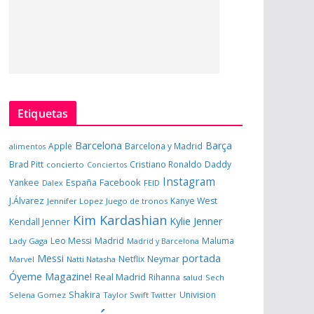
Etiquetas
Barcelona
Barça
Apple
Barcelona y Madrid
alimentos
Brad Pitt
Cristiano Ronaldo
Daddy
concierto
Conciertos
Instagram
España
Facebook
Yankee
Dalex
FEID
J.Álvarez
Kanye West
Jennifer Lopez
Juego de tronos
Kim Kardashian
Kylie Jenner
Kendall Jenner
Leo Messi
Madrid
Maluma
Lady Gaga
Madrid y Barcelona
portada
Messi
Neymar
Netflix
Marvel
Natti Natasha
Óyeme Magazine!
Real Madrid
Rihanna
salud
Sech
Shakira
Univision
Selena Gomez
Taylor Swift
Twitter