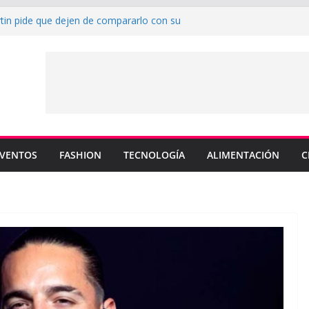
rtin pide que dejen de compararlo con su
enderá los colores de Philadelphia 76ers en
ada de la NBA
u nuevo sencillo “MI BB” junto a Omar
a cinco canciones clave de su catálogo en
OS”
y MEMO PIÑA presentan explosiva
 “CUENTA”
VENTOS
FASHION
TECNOLOGÍA
ALIMENTACIÓN
C