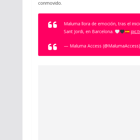
conmovido.
Maluma llora de emoción, tras el ini
Sant Jordi, en Barcelona.
pic.
— Maluma Access (@MalumaAccess