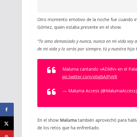
Otro momento emotivo de la noche fue cuando i
Gómez, quien estaba presente en el show.
“Te amo demasiado y nunca, nunca en mi vida voy a 
de mi vida y lo serás por siempre, tú y nuestra hija 
Maluma cantando «ADMV» en el Palau
pic.twitter.com/x0qBAIPvVR
— Maluma Access (@MalumaAccess
En el show
Maluma
también aprovechó para hablar 
de los retos que ha enfrentado.