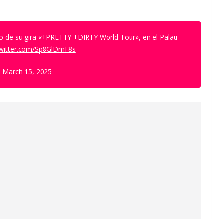
cio de su gira «+PRETTY +DIRTY World Tour», en el Palau
twitter.com/Sp8GlDmF8s
)
March 15, 2025