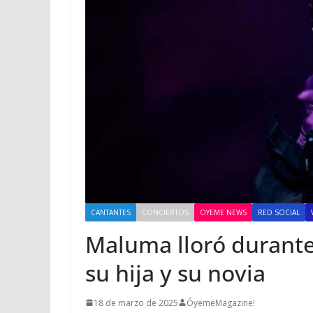
CANTANTES
CONCIERTOS
OYEME NEWS
RED SOCIAL
Maluma lloró durante
su hija y su novia
18 de marzo de 2025
ÓyemeMagazine!