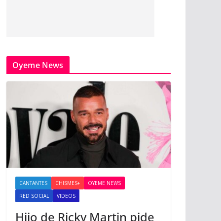
Oyeme News
CANTANTES
CHISMES+
OYEME NEWS
RED SOCIAL
VIDEOS
Hijo de Ricky Martin pide