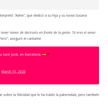
nterpretó
“Admv”
, que dedicó a su hija y su novia Susana
tener temor de decírselo en frente de la gente. Tú eres el amor
París”
, aseguró el cantante.
 Sant Jordi, en Barcelona.
)
March 15, 2025
sobre la felicidad que le ha traído la paternidad, pero también