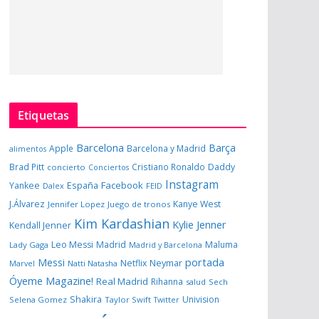
Etiquetas
Barcelona
Barça
Apple
Barcelona y Madrid
alimentos
Brad Pitt
Cristiano Ronaldo
Daddy
concierto
Conciertos
Instagram
España
Facebook
Yankee
Dalex
FEID
J.Álvarez
Kanye West
Jennifer Lopez
Juego de tronos
Kim Kardashian
Kylie Jenner
Kendall Jenner
Leo Messi
Madrid
Maluma
Lady Gaga
Madrid y Barcelona
portada
Messi
Neymar
Netflix
Marvel
Natti Natasha
Óyeme Magazine!
Real Madrid
Rihanna
salud
Sech
Shakira
Univision
Selena Gomez
Taylor Swift
Twitter