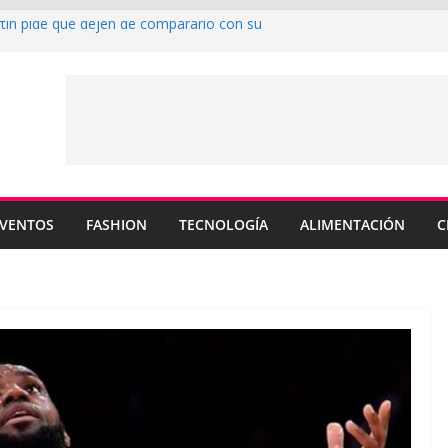
rtin pide que dejen de compararlo con su
enderá los colores de Philadelphia 76ers en
ada de la NBA
u nuevo sencillo “MI BB” junto a Omar
a cinco canciones clave de su catálogo en
OS”
y MEMO PIÑA presentan explosiva
 “CUENTA”
VENTOS
FASHION
TECNOLOGÍA
ALIMENTACIÓN
C