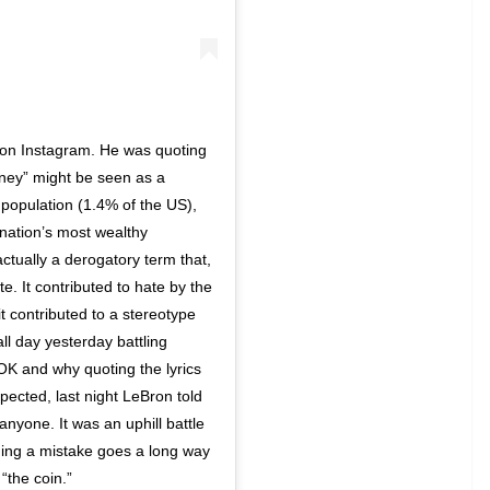
 on Instagram. He was quoting
ney” might be seen as a
 population (1.4% of the US),
nation’s most wealthy
actually a derogatory term that,
e. It contributed to hate by the
t contributed to a stereotype
ll day yesterday battling
OK and why quoting the lyrics
xpected, last night LeBron told
yone. It was an uphill battle
ing a mistake goes a long way
“the coin.”