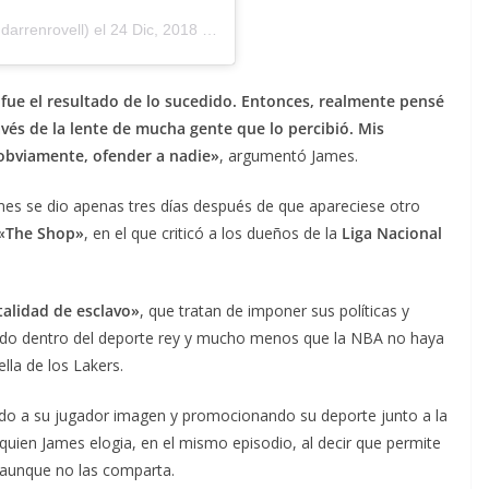
arrenrovell) el
24 Dic, 2018 a las 4:58 PST
fue el resultado de lo sucedido. Entonces, realmente pensé
vés de la lente de mucha gente que lo percibió. Mis
 obviamente, ofender a nadie»
, argumentó James.
mes se dio apenas tres días después de que apareciese otro
«The Shop»
, en el que criticó a los dueños de la
Liga Nacional
alidad de esclavo»
, que tratan de imponer sus políticas y
ado dentro del deporte rey y mucho menos que la NBA no haya
lla de los Lakers.
do a su jugador imagen y promocionando su deporte junto a la
 quien James elogia, en el mismo episodio, al decir que permite
 aunque no las comparta.