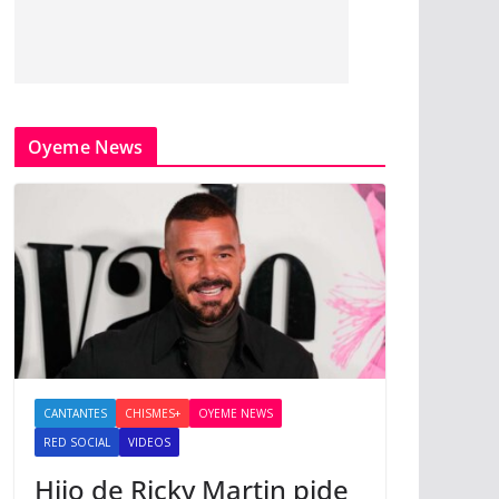
Oyeme News
CANTANTES
CHISMES+
OYEME NEWS
RED SOCIAL
VIDEOS
Hijo de Ricky Martin pide