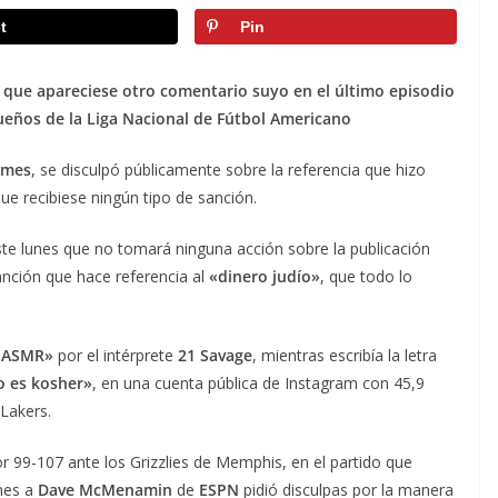
t
Pin
 que apareciese otro comentario suyo en el último episodio
 dueños de la Liga Nacional de Fútbol Americano
ames
, se disculpó públicamente sobre la referencia que hizo
ue recibiese ningún tipo de sanción.
e lunes que no tomará ninguna acción sobre la publicación
canción que hace referencia al
«dinero judío»
, que todo lo
ASMR»
por el intérprete
21 Savage
, mientras escribía la letra
o es kosher»
, en una cuenta pública de Instagram con 45,9
 Lakers.
r 99-107 ante los Grizzlies de Memphis, en el partido que
ones a
Dave McMenamin
de
ESPN
pidió disculpas por la manera