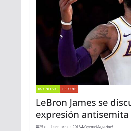
BALONCESTO
DEPORTE
LeBron James se discu
expresión antisemita
25 de diciembre de 2018
ÓyemeMagazine!