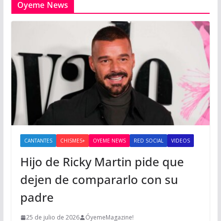
Oyeme News
CANTANTES
CHISMES+
OYEME NEWS
RED SOCIAL
VIDEOS
Hijo de Ricky Martin pide que
dejen de compararlo con su
padre
25 de julio de 2026
ÓyemeMagazine!