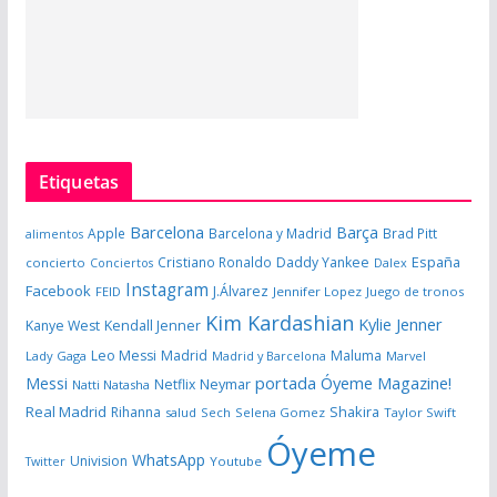
Etiquetas
Barcelona
Barça
Apple
Barcelona y Madrid
Brad Pitt
alimentos
España
Cristiano Ronaldo
Daddy Yankee
concierto
Dalex
Conciertos
Instagram
Facebook
J.Álvarez
FEID
Jennifer Lopez
Juego de tronos
Kim Kardashian
Kylie Jenner
Kanye West
Kendall Jenner
Leo Messi
Madrid
Maluma
Lady Gaga
Madrid y Barcelona
Marvel
portada Óyeme Magazine!
Messi
Neymar
Netflix
Natti Natasha
Real Madrid
Shakira
Rihanna
salud
Sech
Selena Gomez
Taylor Swift
Óyeme
WhatsApp
Univision
Twitter
Youtube