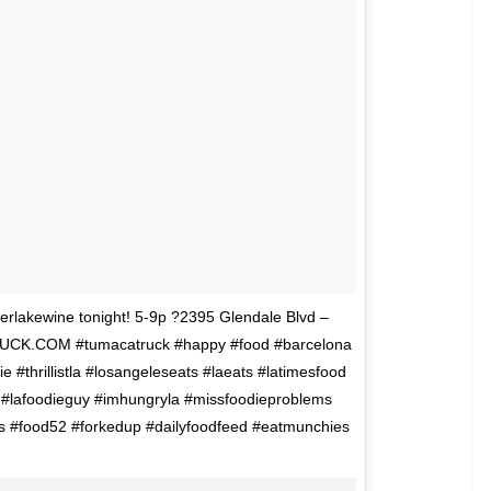
verlakewine tonight! 5-9p ?2395 Glendale Blvd –
UCK.COM #tumacatruck #happy #food #barcelona
ie #thrillistla #losangeleseats #laeats #latimesfood
d #lafoodieguy #imhungryla #missfoodieproblems
 #food52 #forkedup #dailyfoodfeed #eatmunchies