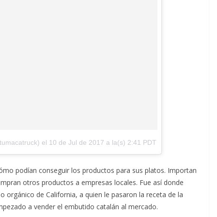
tumacatruck) el
10 de Jul de 2017 a la(s) 2:41 PDT
 cómo podían conseguir los productos para sus platos. Importan
 compran otros productos a empresas locales. Fue así donde
orgánico de California, a quien le pasaron la receta de la
 empezado a vender el embutido catalán al mercado.