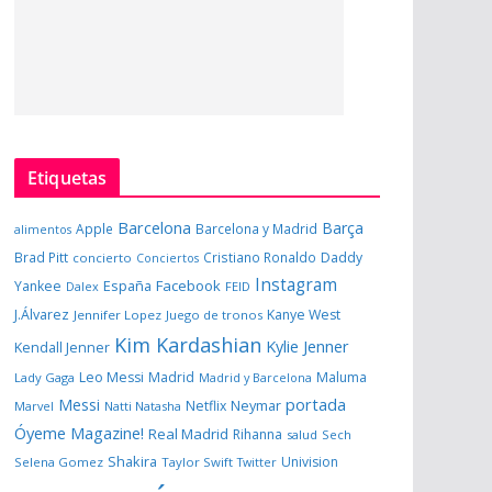
Etiquetas
Barcelona
Barça
Apple
Barcelona y Madrid
alimentos
Brad Pitt
Cristiano Ronaldo
Daddy
concierto
Conciertos
Instagram
España
Facebook
Yankee
Dalex
FEID
J.Álvarez
Kanye West
Jennifer Lopez
Juego de tronos
Kim Kardashian
Kylie Jenner
Kendall Jenner
Leo Messi
Madrid
Maluma
Lady Gaga
Madrid y Barcelona
portada
Messi
Neymar
Netflix
Marvel
Natti Natasha
Óyeme Magazine!
Real Madrid
Rihanna
salud
Sech
Shakira
Univision
Selena Gomez
Taylor Swift
Twitter