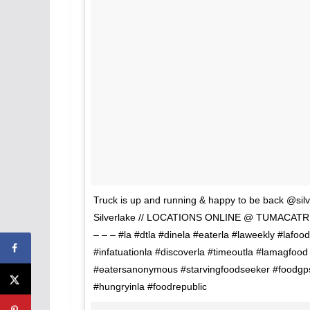
Truck is up and running & happy to be back @sil
Silverlake // LOCATIONS ONLINE @ TUMACATR
– – – #la #dtla #dinela #eaterla #laweekly #lafood
#infatuationla #discoverla #timeoutla #lamagfoo
#eatersanonymous #starvingfoodseeker #foodgps
#hungryinla #foodrepublic