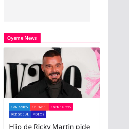
Oyeme News
CANTANTES
CHISMES+
OYEME NEWS
RED SOCIAL
VIDEOS
Hijo de Ricky Martin pide