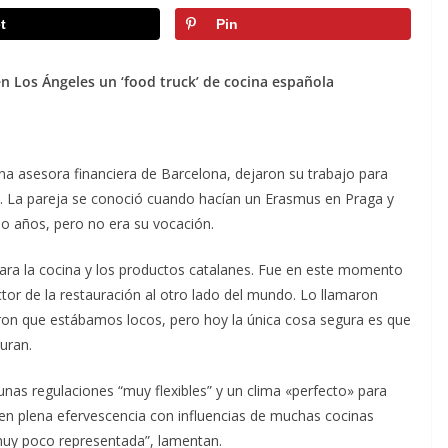
t
Pin
en Los Ángeles un ‘food truck’ de cocina española
 una asesora financiera de Barcelona, dejaron su trabajo para
es. La pareja se conoció cuando hacían un Erasmus en Praga y
ho años, pero no era su vocación.
ra la cocina y los productos catalanes. Fue en este momento
ctor de la restauración al otro lado del mundo. Lo llamaron
ron que estábamos locos, pero hoy la única cosa segura es que
uran.
unas regulaciones “muy flexibles” y un clima «perfecto» para
ia en plena efervescencia con influencias de muchas cocinas
muy poco representada”, lamentan.