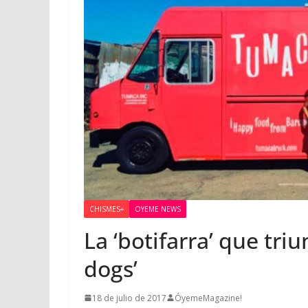
CHISMES+
OYEME NEWS
La ‘botifarra’ que triu
dogs’
18 de julio de 2017
ÓyemeMagazine!