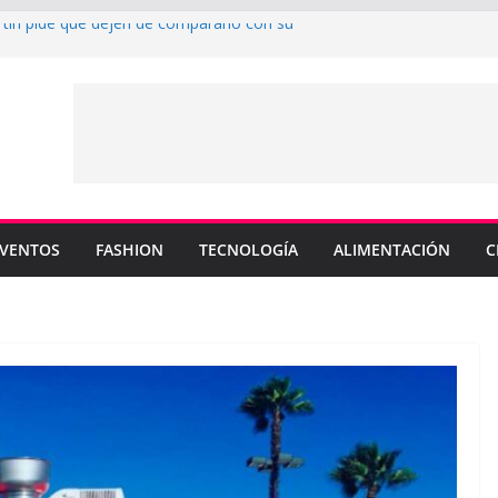
rtin pide que dejen de compararlo con su
enderá los colores de Philadelphia 76ers en
ada de la NBA
su nuevo sencillo “MI BB” junto a Omar
a cinco canciones clave de su catálogo en
OS”
y MEMO PIÑA presentan explosiva
 “CUENTA”
VENTOS
FASHION
TECNOLOGÍA
ALIMENTACIÓN
C