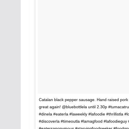
Catalan black pepper sausage. Hand raised por
great again! @bluebottlela until 2.30p #tumacatr
#dinela #eaterla #laweekly #lafoodie #thrillistla 
#discoverla #timeoutla #lamagfood #lafoodieguy
#eatersanonymous #starvingfoodseeker #foodgps