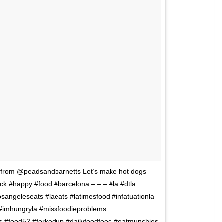
k from @peadsandbarnetts Let’s make hot dogs
uck #happy #food #barcelona – – – #la #dtla
#losangeleseats #laeats #latimesfood #infatuationla
 #imhungryla #missfoodieproblems
 #food52 #forkedup #dailyfoodfeed #eatmunchies