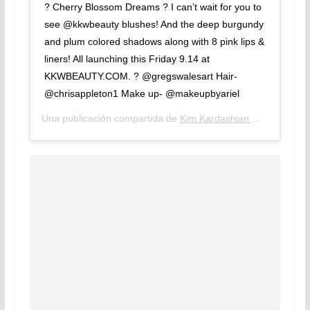
? Cherry Blossom Dreams ? I can’t wait for you to
see @kkwbeauty blushes! And the deep burgundy
and plum colored shadows along with 8 pink lips &
liners! All launching this Friday 9.14 at
KKWBEAUTY.COM. ? @gregswalesart Hair-
@chrisappleton1 Make up- @makeupbyariel
Una publicación compartida de
Kim Kardashian West
(@kimka