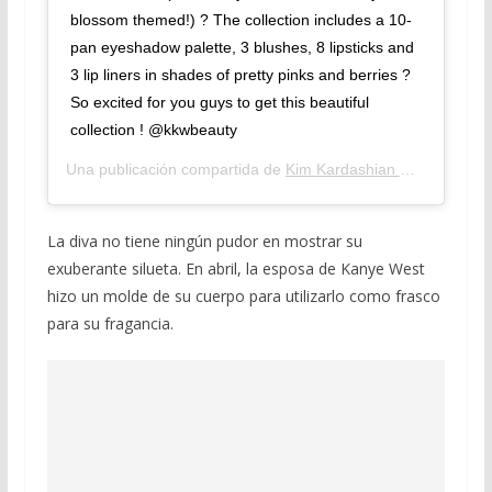
blossom themed!) ? The collection includes a 10-
pan eyeshadow palette, 3 blushes, 8 lipsticks and
3 lip liners in shades of pretty pinks and berries ?
So excited for you guys to get this beautiful
collection ! @kkwbeauty
Una publicación compartida de
Kim Kardashian West
(@kimka
La diva no tiene ningún pudor en mostrar su
exuberante silueta. En abril, la esposa de Kanye West
hizo un molde de su cuerpo para utilizarlo como frasco
para su fragancia.