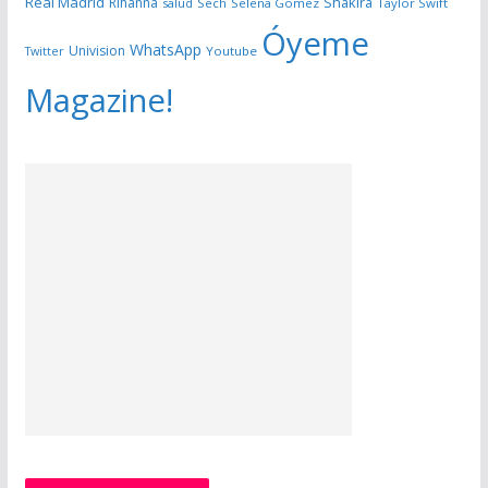
Real Madrid
Shakira
Rihanna
salud
Sech
Selena Gomez
Taylor Swift
Óyeme
WhatsApp
Univision
Twitter
Youtube
Magazine!