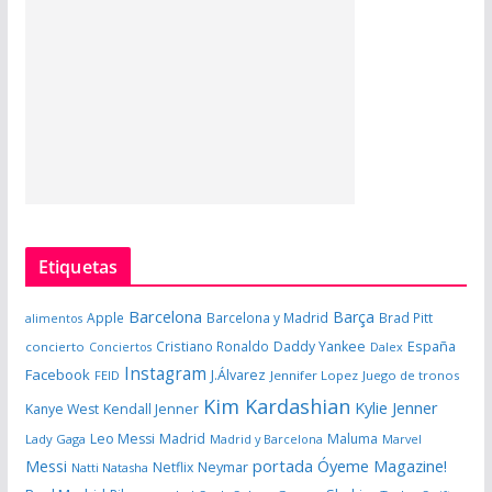
Etiquetas
Barcelona
Barça
Apple
Barcelona y Madrid
Brad Pitt
alimentos
España
Cristiano Ronaldo
Daddy Yankee
concierto
Dalex
Conciertos
Instagram
Facebook
J.Álvarez
FEID
Jennifer Lopez
Juego de tronos
Kim Kardashian
Kylie Jenner
Kanye West
Kendall Jenner
Leo Messi
Madrid
Maluma
Lady Gaga
Madrid y Barcelona
Marvel
portada Óyeme Magazine!
Messi
Neymar
Netflix
Natti Natasha