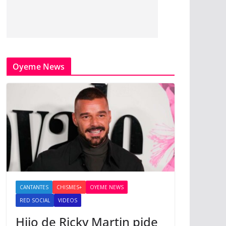
Oyeme News
CANTANTES
CHISMES+
OYEME NEWS
RED SOCIAL
VIDEOS
Hijo de Ricky Martin pide