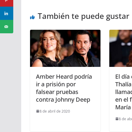
También te puede gustar
Amber Heard podría
El día
ir a prisión por
Thalía
falsear pruebas
llamad
contra Johnny Deep
en el 
María 
8 de abril de 2020
8 de ab