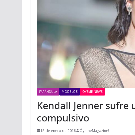
FARÁNDULA
MODELOS
OYEME NEWS
Kendall Jenner sufre 
compulsivo
15 de enero de 2018
ÓyemeMagazine!