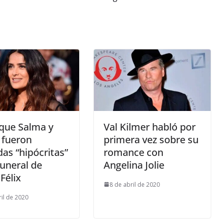
 que Salma y
Val Kilmer habló por
 fueron
primera vez sobre su
as “hipócritas”
romance con
funeral de
Angelina Jolie
Félix
8 de abril de 2020
ril de 2020