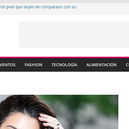
rtin pide que dejen de compararlo con su
enderá los colores de Philadelphia 76ers en
ada de la NBA
su nuevo sencillo “MI BB” junto a Omar
a cinco canciones clave de su catálogo en
OS”
y MEMO PIÑA presentan explosiva
 “CUENTA”
VENTOS
FASHION
TECNOLOGÍA
ALIMENTACIÓN
C