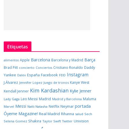
Etiquetas
Barcelona
Barça
Apple
Barcelona y Madrid
alimentos
Brad Pitt
Cristiano Ronaldo
Daddy
concierto
Conciertos
Instagram
España
Facebook
Yankee
Dalex
FEID
J.Álvarez
Kanye West
Jennifer Lopez
Juego de tronos
Kim Kardashian
Kylie Jenner
Kendall Jenner
Leo Messi
Madrid
Maluma
Lady Gaga
Madrid y Barcelona
portada
Messi
Neymar
Netflix
Marvel
Natti Natasha
Óyeme Magazine!
Real Madrid
Rihanna
salud
Sech
Shakira
Univision
Selena Gomez
Taylor Swift
Twitter