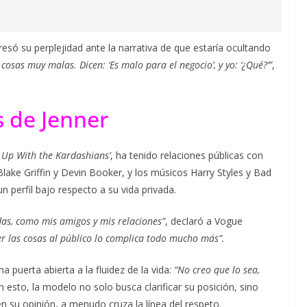
esó su perplejidad ante la narrativa de que estaría ocultando
 cosas muy malas. Dicen: ‘Es malo para el negocio’, y yo: ‘¿Qué?’”
,
s de Jenner
 Up With the Kardashians’
, ha tenido relaciones públicas con
 Blake Griffin y Devin Booker, y los músicos Harry Styles y Bad
perfil bajo respecto a su vida privada.
as, como mis amigos y mis relaciones”
, declaró a Vogue
r las cosas al público lo complica todo mucho más”.
 puerta abierta a la fluidez de la vida:
“No creo que lo sea,
n esto, la modelo no solo busca clarificar su posición, sino
en su opinión, a menudo cruza la línea del respeto.