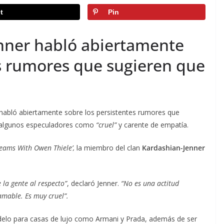
t
Pin
nner habló abiertamente
es rumores que sugieren que
habló abiertamente sobre los persistentes rumores que
de algunos especuladores como
“cruel”
y carente de empatía.
reams With Owen Thiele’,
la miembro del clan
Kardashian-Jenner
la gente al respecto”
, declaró Jenner.
“No es una actitud
 amable. Es muy cruel”.
elo para casas de lujo como Armani y Prada, además de ser