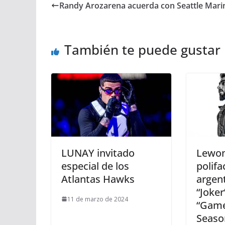
Randy Arozarena acuerda con Seattle Mari
También te puede gustar
LUNAY invitado
Lewon
especial de los
polifa
Atlantas Hawks
argent
“Joke
11 de marzo de 2024
“Game
Seaso