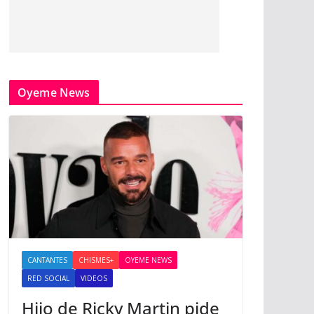
Oyeme News
CANTANTES
CHISMES+
OYEME NEWS
RED SOCIAL
VIDEOS
Hijo de Ricky Martin pide