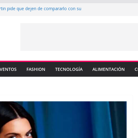
rtin pide que dejen de compararlo con su
enderá los colores de Philadelphia 76ers en
ada de la NBA
su nuevo sencillo “MI BB” junto a Omar
a cinco canciones clave de su catálogo en
OS”
y MEMO PIÑA presentan explosiva
 “CUENTA”
VENTOS
FASHION
TECNOLOGÍA
ALIMENTACIÓN
C