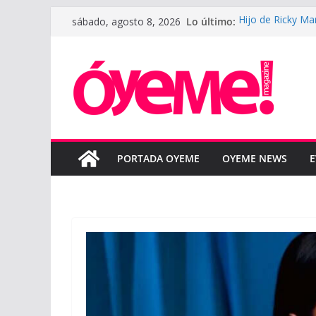
Saltar
Lo último:
Hijo de Ricky Ma
sábado, agosto 8, 2026
al
padre
LeBron James def
contenido
la nueva tempor
LUNAY presenta 
Courtz
Boza reinterpret
“BOZA ACÚSTIC
SAHIR MONTOYA 
colaboración en
PORTADA OYEME
OYEME NEWS
E