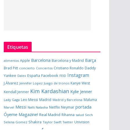
Etiquetas
Barcelona
Barça
Apple
Barcelona y Madrid
alimentos
Brad Pitt
Cristiano Ronaldo
Daddy
concierto
Conciertos
Instagram
España
Facebook
Yankee
Dalex
FEID
J.Álvarez
Kanye West
Jennifer Lopez
Juego de tronos
Kim Kardashian
Kylie Jenner
Kendall Jenner
Leo Messi
Madrid
Maluma
Lady Gaga
Madrid y Barcelona
portada
Messi
Neymar
Netflix
Marvel
Natti Natasha
Óyeme Magazine!
Real Madrid
Rihanna
salud
Sech
Shakira
Univision
Selena Gomez
Taylor Swift
Twitter