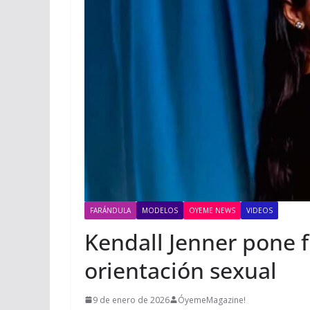
FARÁNDULA
MODELOS
OYEME NEWS
VIDEOS
Kendall Jenner pone f
orientación sexual
9 de enero de 2026
ÓyemeMagazine!