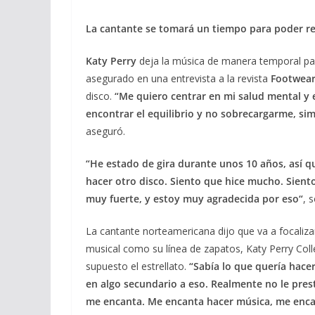
La cantante se tomará un tiempo para poder r
Katy Perry
deja la música de manera temporal par
asegurado en una entrevista a la revista
Footwea
disco.
“Me quiero centrar en mi salud mental y 
encontrar el equilibrio y no sobrecargarme, si
aseguró.
“He estado de gira durante unos 10 años, así qu
hacer otro disco. Siento que hice mucho. Sient
muy fuerte, y estoy muy agradecida por eso“
, 
La cantante norteamericana dijo que va a focaliza
musical como su línea de zapatos, Katy Perry Colle
supuesto el estrellato.
“Sabía lo que quería hace
en algo secundario a eso. Realmente no le prest
me encanta. Me encanta hacer música, me encant