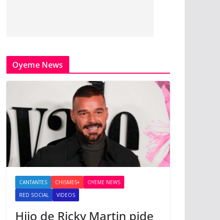
Oyeme News
CANTANTES
CHISMES+
OYEME NEWS
RED SOCIAL
VIDEOS
Hijo de Ricky Martin pide