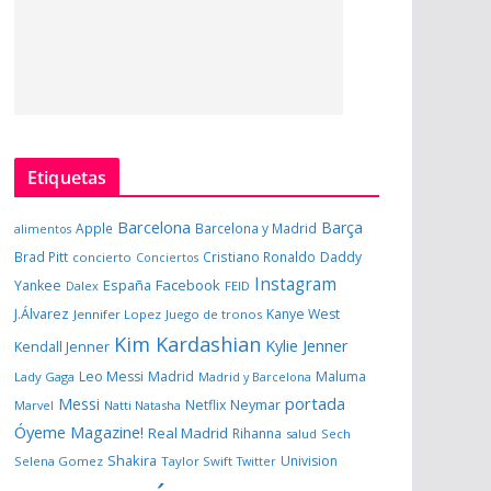
Etiquetas
Barcelona
Barça
Apple
Barcelona y Madrid
alimentos
Brad Pitt
Cristiano Ronaldo
Daddy
concierto
Conciertos
Instagram
España
Facebook
Yankee
Dalex
FEID
J.Álvarez
Kanye West
Jennifer Lopez
Juego de tronos
Kim Kardashian
Kylie Jenner
Kendall Jenner
Leo Messi
Madrid
Maluma
Lady Gaga
Madrid y Barcelona
portada
Messi
Neymar
Netflix
Marvel
Natti Natasha
Óyeme Magazine!
Real Madrid
Rihanna
salud
Sech
Shakira
Univision
Selena Gomez
Taylor Swift
Twitter