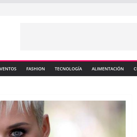
Martin pide que dejen de compararlo con su
efenderá los colores de Philadelphia 76ers en
rada de la NBA
 su nuevo sencillo “MI BB” junto a Omar
ta cinco canciones clave de su catálogo en
COS”
 y MEMO PIÑA presentan explosiva
en “CUENTA”
VENTOS
FASHION
TECNOLOGÍA
ALIMENTACIÓN
C