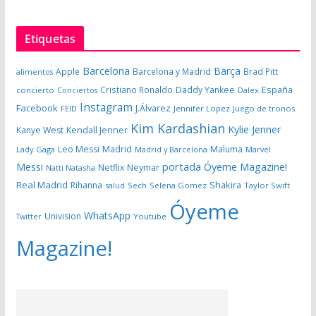
Etiquetas
Barcelona
Barça
Apple
Barcelona y Madrid
Brad Pitt
alimentos
España
Cristiano Ronaldo
Daddy Yankee
concierto
Dalex
Conciertos
Instagram
Facebook
J.Álvarez
FEID
Jennifer Lopez
Juego de tronos
Kim Kardashian
Kylie Jenner
Kanye West
Kendall Jenner
Leo Messi
Madrid
Maluma
Lady Gaga
Madrid y Barcelona
Marvel
portada Óyeme Magazine!
Messi
Neymar
Netflix
Natti Natasha
Real Madrid
Shakira
Rihanna
salud
Sech
Selena Gomez
Taylor Swift
Óyeme
WhatsApp
Univision
Twitter
Youtube
Magazine!