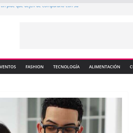
rtin pide que dejen de compararlo con su
enderá los colores de Philadelphia 76ers en
ada de la NBA
su nuevo sencillo “MI BB” junto a Omar
a cinco canciones clave de su catálogo en
OS”
y MEMO PIÑA presentan explosiva
 “CUENTA”
VENTOS
FASHION
TECNOLOGÍA
ALIMENTACIÓN
C