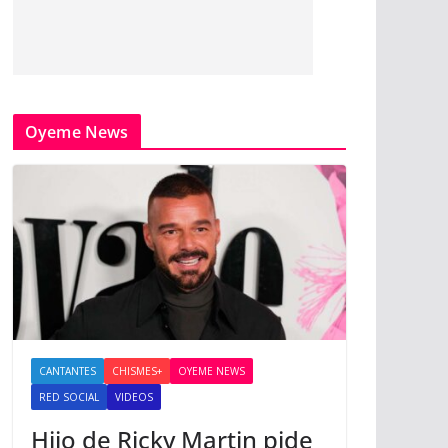
Oyeme News
CANTANTES
CHISMES+
OYEME NEWS
RED SOCIAL
VIDEOS
Hijo de Ricky Martin pide