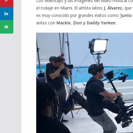
Los videoclips y las imágenes del video musical c
el rodaje en Miami. El artista latino
J. Álvarez,
que 
es muy conocido por grandes éxitos como
‘Junto
antes con
Mackie, Zion y Daddy Yankee
.