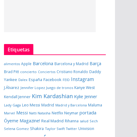
Etiquetas
Barcelona
Barça
Apple
Barcelona y Madrid
alimentos
Brad Pitt
Cristiano Ronaldo
Daddy
concierto
Conciertos
Instagram
España
Facebook
Yankee
Dalex
FEID
J.Álvarez
Kanye West
Jennifer Lopez
Juego de tronos
Kim Kardashian
Kylie Jenner
Kendall Jenner
Leo Messi
Madrid
Maluma
Lady Gaga
Madrid y Barcelona
portada
Messi
Neymar
Netflix
Marvel
Natti Natasha
Óyeme Magazine!
Real Madrid
Rihanna
salud
Sech
Shakira
Univision
Selena Gomez
Taylor Swift
Twitter