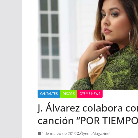
CANTANTES
DISCOS
OYEME NEWS
J. Álvarez colabora c
canción “POR TIEMPO
4 de marzo de 2019
ÓyemeMagazine!