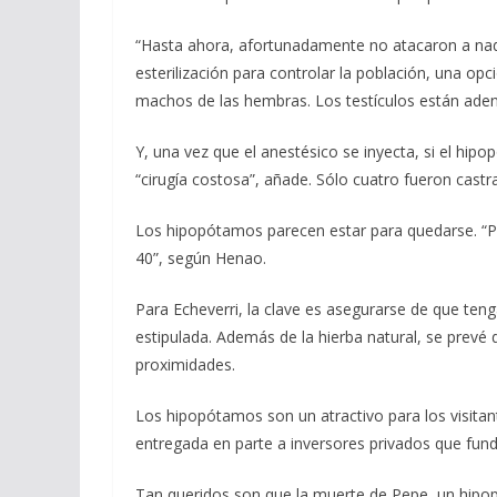
“Hasta ahora, afortunadamente no atacaron a nadi
esterilización para controlar la población, una opc
machos de las hembras. Los testículos están adent
Y, una vez que el anestésico se inyecta, si el hi
“cirugía costosa”, añade. Sólo cuatro fueron castr
Los hipopótamos parecen estar para quedarse. “P
40”, según Henao.
Para Echeverri, la clave es asegurarse de que ten
estipulada. Además de la hierba natural, se prevé 
proximidades.
Los hipopótamos son un atractivo para los visitan
entregada en parte a inversores privados que fun
Tan queridos son que la muerte de Pepe, un hipo