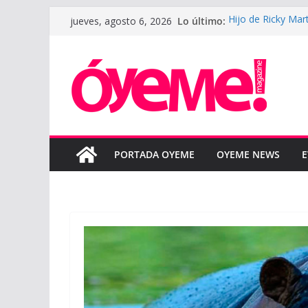
Saltar
Lo último:
Hijo de Ricky Mar
jueves, agosto 6, 2026
al
padre
LeBron James defe
contenido
la nueva tempora
LUNAY presenta s
Courtz
Boza reinterpreta
“BOZA ACÚSTICO
SAHIR MONTOYA y
colaboración en 
PORTADA OYEME
OYEME NEWS
E