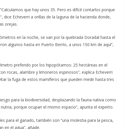
 “Calculamos que hay unos 35. Pero es difícil contarlos porque
 dice Echeverri a orillas de la laguna de la hacienda donde,
as orejas.
ilómetros en la noche, se van por la quebrada Doradal hasta el
ieron algunos hasta en Puerto Berrío, a unos 150 km de aquí”,
rímetro preferido por los hipopótamos: 25 hectáreas en el
 con rocas, alambre y limoneros espinosos”, explica Echeverri
vitar la fuga de estos mamíferos que pueden medir hasta tres
iesgo para la biodiversidad, desplazando la fauna nativa como
la nutria, porque ocupan el mismo espacio”, apunta el experto.
es para el ganado, también son “una molestia para la pesca,
n en el agua”, añade.