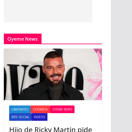
Oyeme News
CANTANTES
CHISMES+
OYEME NEWS
RED SOCIAL
VIDEOS
Hijo de Ricky Martin pide