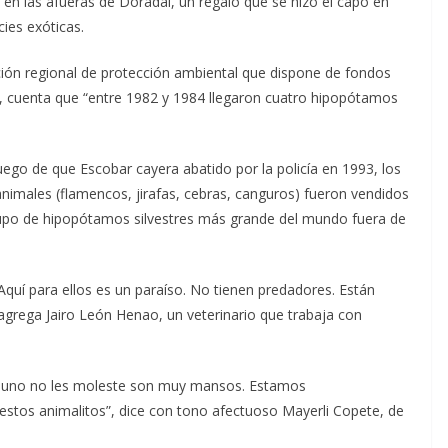
 en las afueras de Doradal, un regalo que se hizo el capo en
ies exóticas.
ción regional de protección ambiental que dispone de fondos
s, cuenta que “entre 1982 y 1984 llegaron cuatro hipopótamos
ego de que Escobar cayera abatido por la policía en 1993, los
nimales (flamencos, jirafas, cebras, canguros) fueron vendidos
 grupo de hipopótamos silvestres más grande del mundo fuera de
Aquí para ellos es un paraíso. No tienen predadores. Están
agrega Jairo León Henao, un veterinario que trabaja con
s uno no les moleste son muy mansos. Estamos
stos animalitos”, dice con tono afectuoso Mayerli Copete, de