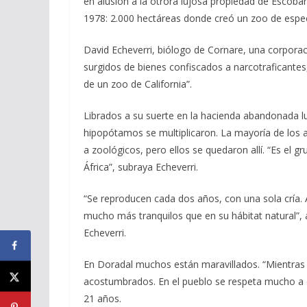
en alusión a la otrora lujosa propiedad de Escobar
1978: 2.000 hectáreas donde creó un zoo de espec
David Echeverri, biólogo de Cornare, una corpora
surgidos de bienes confiscados a narcotraficante
de un zoo de California”.
Librados a su suerte en la hacienda abandonada lu
hipopótamos se multiplicaron. La mayoría de los a
a zoológicos, pero ellos se quedaron allí. “Es el
África”, subraya Echeverri.
“Se reproducen cada dos años, con una sola cría. 
mucho más tranquilos que en su hábitat natural”, 
Echeverri.
En Doradal muchos están maravillados. “Mientra
acostumbrados. En el pueblo se respeta mucho a e
21 años.