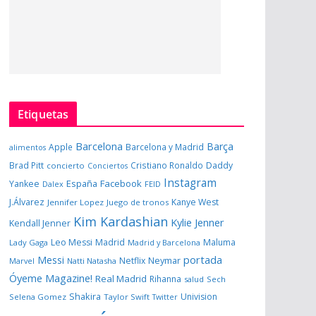
Etiquetas
Barcelona
Barça
Apple
Barcelona y Madrid
alimentos
Brad Pitt
Cristiano Ronaldo
Daddy
concierto
Conciertos
Instagram
España
Facebook
Yankee
Dalex
FEID
J.Álvarez
Kanye West
Jennifer Lopez
Juego de tronos
Kim Kardashian
Kylie Jenner
Kendall Jenner
Leo Messi
Madrid
Maluma
Lady Gaga
Madrid y Barcelona
portada
Messi
Neymar
Netflix
Marvel
Natti Natasha
Óyeme Magazine!
Real Madrid
Rihanna
salud
Sech
Shakira
Univision
Selena Gomez
Taylor Swift
Twitter