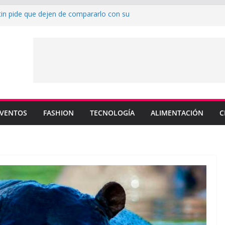
tin pide que dejen de compararlo con su
nderá los colores de Philadelphia 76ers en
da de la NBA
u nuevo sencillo “MI BB” junto a Omar
 cinco canciones clave de su catálogo en
S”
 MEMO PIÑA presentan explosiva
“CUENTA”
VENTOS
FASHION
TECNOLOGÍA
ALIMENTACIÓN
C