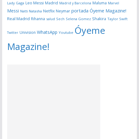
Leo Messi
Madrid
Maluma
Lady Gaga
Madrid y Barcelona
Marvel
portada Óyeme Magazine!
Messi
Neymar
Netflix
Natti Natasha
Real Madrid
Shakira
Rihanna
salud
Sech
Selena Gomez
Taylor Swift
Óyeme
WhatsApp
Univision
Twitter
Youtube
Magazine!