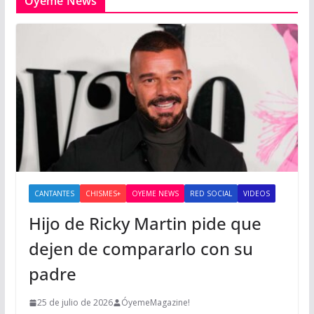
Oyeme News
CANTANTES
CHISMES+
OYEME NEWS
RED SOCIAL
VIDEOS
Hijo de Ricky Martin pide que
dejen de compararlo con su
padre
25 de julio de 2026
ÓyemeMagazine!